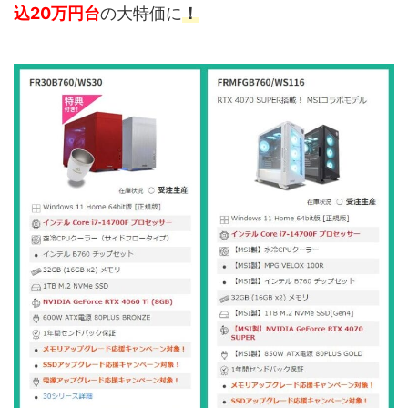
込20万円台
の大特価に
！