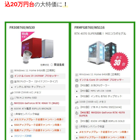
込20万円台
の大特価に
！