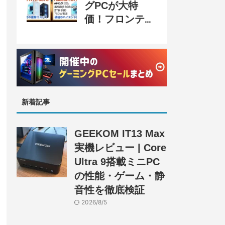
グPCが大特
価！フロンティ
ア『半期決算
SALE』開催、
セール情報まと
め
新着記事
GEEKOM IT13 Max
実機レビュー | Core
Ultra 9搭載ミニPC
の性能・ゲーム・静
音性を徹底検証
2026/8/5