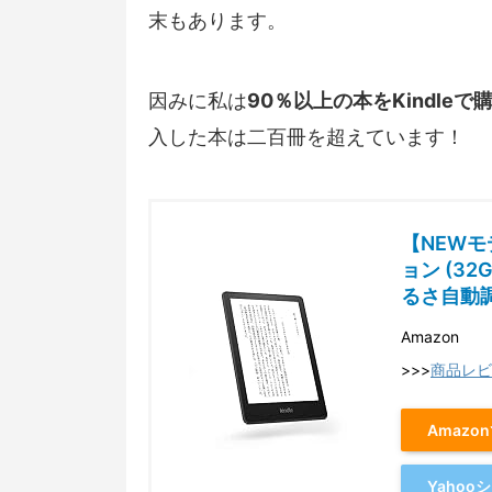
末もあります。
因みに私は
90％以上の本をKindleで
入した本は二百冊を超えています！
【NEWモデ
ョン (3
るさ自動
Amazon
>>>
商品レビ
Amazo
Yaho