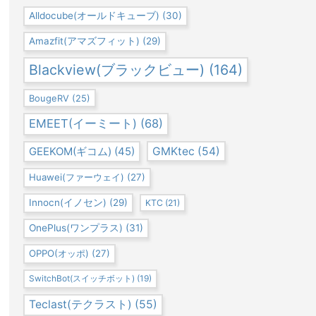
Alldocube(オールドキューブ)
(30)
Amazfit(アマズフィット)
(29)
Blackview(ブラックビュー)
(164)
BougeRV
(25)
EMEET(イーミート)
(68)
GEEKOM(ギコム)
(45)
GMKtec
(54)
Huawei(ファーウェイ)
(27)
Innocn(イノセン)
(29)
KTC
(21)
OnePlus(ワンプラス)
(31)
OPPO(オッポ)
(27)
SwitchBot(スイッチボット)
(19)
Teclast(テクラスト)
(55)