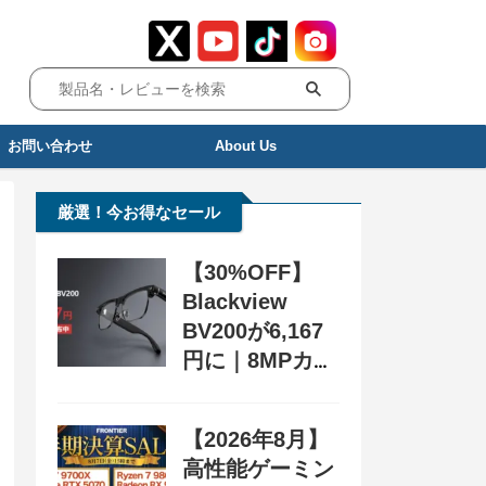
お問い合わせ
About Us
厳選！今お得なセール
【30%OFF】
Blackview
BV200が6,167
円に｜8MPカメ
ラ搭載スマート
グラス用クーポ
【2026年8月】
ン配布中
高性能ゲーミン