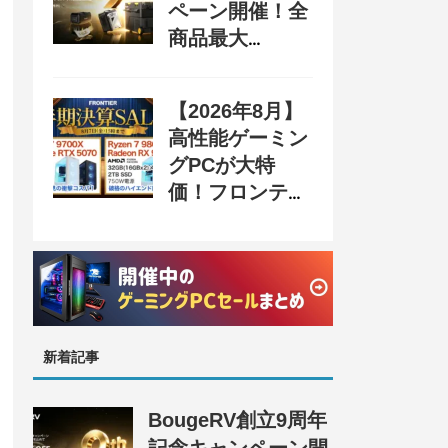
ペーン開催！全
商品最大
70%OFF＆豪華
購入特典、8月
【2026年8月】
31日まで
高性能ゲーミン
グPCが大特
価！フロンティ
ア『半期決算
SALE』開催、
セール情報まと
め
新着記事
BougeRV創立9周年