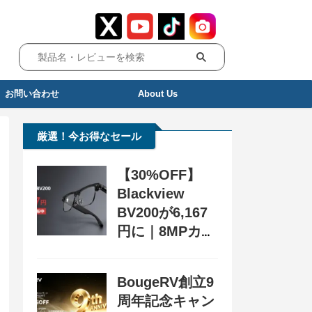
お問い合わせ
About Us
厳選！今お得なセール
【30%OFF】
Blackview
BV200が6,167
円に｜8MPカメ
ラ搭載スマート
グラス用クーポ
BougeRV創立9
ン配布中
周年記念キャン