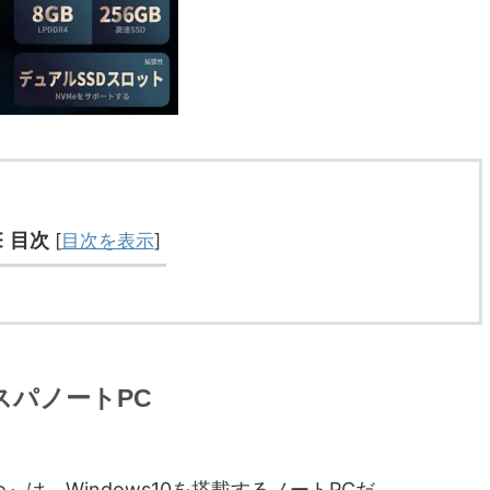
目次
[
目次を表示
]
スパノートPC
 pro』は、Windows10を搭載するノートPCだ。