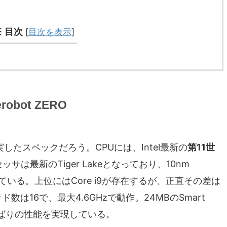
目次
[
目次を表示
]
bot ZERO
は充実したスペックだろう。CPUには、Intel最新の
第11世
サは最新のTiger Lakeとなっており、10nm
れている。上位にはCore i9が存在するが、正直その差は
は16で、最大4.6GHzで動作。24MBのSmart
プばりの性能を実現している。