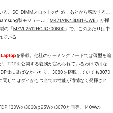
している。SO-DIMMスロットのため、あとから増設するこ
msung製モジュール「
M471A1K43DB1-CWE
」が採
g製の「
MZVL2512HCJQ-00B00
」で、このあたりは中
れている。
 Laptop
を搭載。他社のゲーミングノートでは薄型を追
が、TDPを公開する義務が定められているわけではな
TDP版に及ばなかったり、3080を搭載していても3070
に関してはダイがもつ全ての性能が遺憾なく発揮され
130Wの3060は95Wの3070と同等、140Wの