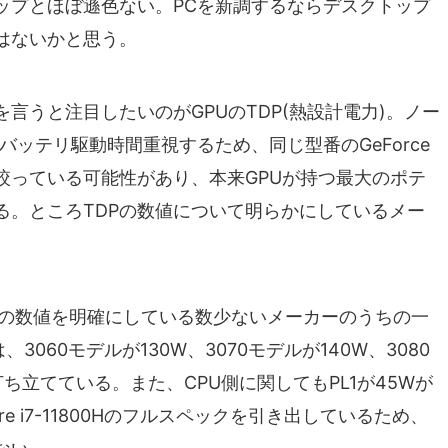
ップとほぼ遜色ない。PCを新調するならデスクトップ
はないかと思う。
言うと注目したいのがGPUのTDP(熱設計電力)。ノー
バッテリ駆動時間重視するため、同じ型番のGeForce
絞っている可能性があり、本来GPUが持つ最大のポテ
る。ところTDPの数値について明らかにしているメー
はTDPの数値を明確にしている数少ないメーカーのうちの一
、3060モデルが130W、3070モデルが140W、3080
ち立てている。また、CPU側に関してもPL1が45Wが
e i7-11800Hのフルスペックを引き出しているため、