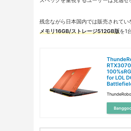
スペックを重視するユーザーは見逃せ
残念ながら日本国内では販売されていない
メモリ16GB/ストレージ512GB版
を1
ThundeRo
RTX3070 
100%sRGB
for LOL 
Battlefie
ThundeRobo
Bangg