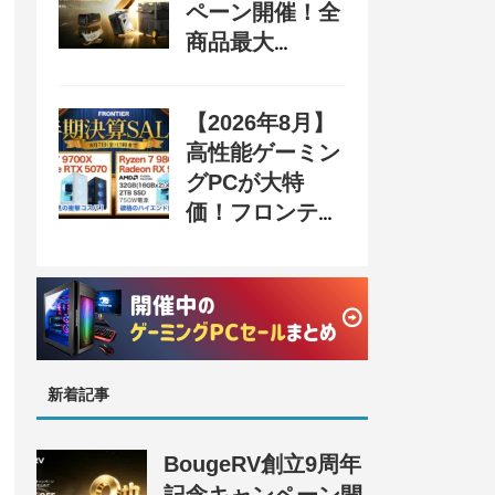
ペーン開催！全
商品最大
70%OFF＆豪華
購入特典、8月
【2026年8月】
31日まで
高性能ゲーミン
グPCが大特
価！フロンティ
ア『半期決算
SALE』開催、
セール情報まと
め
新着記事
BougeRV創立9周年