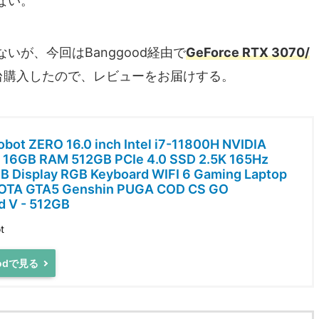
ない。
が、今回はBanggood経由で
GeForce RTX 3070/
台購入したので、レビューをお届けする。
bot ZERO 16.0 inch Intel i7-11800H NVIDIA
16GB RAM 512GB PCIe 4.0 SSD 2.5K 165Hz
 Display RGB Keyboard WIFI 6 Gaming Laptop
DOTA GTA5 Genshin PUGA COD CS GO
ld V - 512GB
t
oodで見る