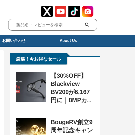
お問い合わせ
About Us
厳選！今お得なセール
【30%OFF】
Blackview
BV200が6,167
円に｜8MPカメ
ラ搭載スマート
グラス用クーポ
BougeRV創立9
ン配布中
周年記念キャン