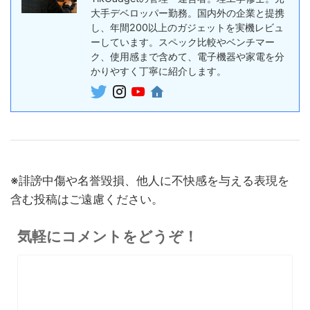
約機能搭載、超薄型のAIボイ
大手デベロッパー勤務。国内外の企業と提携
終了日未定
スレコーダー
し、年間200以上のガジェットを実機レビュ
ーしています。スペック比較やベンチマー
5%オフ
ボイスレコー
ク、使用感まで含めて、電子機器や家電を分
『PLAUD NotePin』レビュ
27,500円
ダー
かりやすく丁寧に紹介します。
26,125
ー！録音・文字起こし・要約
円
までこれ1台、超小型ウェア
終了日未定
ラブルAIボイスレコーダー
30%オフ
『OpenRock S2』レビュ
9,980円
イヤホン
6,986
ー！超軽量オープンイヤー型
円
イヤホンの特徴・使い方・メ
終了日未定
※誹謗中傷や名誉毀損、他人に不快感を与える表現を
リットデメリット徹底解説
含む投稿はご遠慮ください。
※価格・在庫は変動するため、最新情報は各記事でご確認ください。
気軽にコメントをどうぞ！