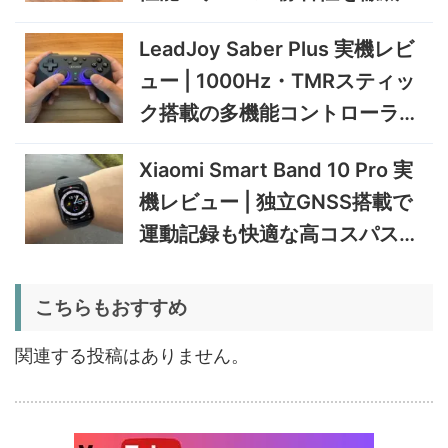
231,705
機レビュー | Ryzen AI 9 HX
円
証
470搭載の高性能ミニPCを
11/30まで
LeadJoy Saber Plus 実機レビ
実機検証
5%オフ
ュー | 1000Hz・TMRスティッ
タブレット
TCL Note A1 NXTPAPER 実
92,980円
ク搭載の多機能コントローラー
88,331
機レビュー | 紙のような書き
円
心地と実用的なAI機能を検証
を検証
12/31まで
Xiaomi Smart Band 10 Pro 実
5%オフ
機レビュー | 独立GNSS搭載で
ポータブル冷
BougeRV CRD2 V2.0 実機
36,283円
蔵庫
34,469
レビュー｜キャスター付き2
円
運動記録も快適な高コスパスマ
室独立49Lポータブル冷蔵庫
1/22まで
ートバンド
5%オフ
こちらもおすすめ
扇風機
BougeRV F02 実機レビュー
8,980円
8,531
| 最大7.5m/s・8Ahバッテリ
円
関連する投稿はありません。
ー搭載のアウトドア扇風機
1/22まで
5%オフ
ポータブル冷
BougeRV CRX3 実機レビュ
27,183円
蔵庫
25,823
ー | －20℃冷凍対応・バッ