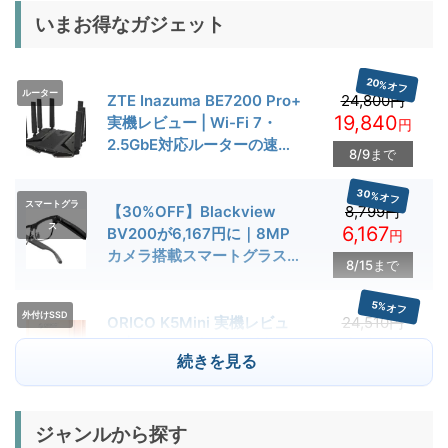
いまお得なガジェット
20%オフ
ルーター
ZTE Inazuma BE7200 Pro+
24,800円
19,840
実機レビュー | Wi-Fi 7・
円
2.5GbE対応ルーターの速度
8/9まで
とゲーム性能を検証
30%オフ
スマートグラ
【30%OFF】Blackview
8,799円
ス
6,167
BV200が6,167円に｜8MP
円
カメラ搭載スマートグラス用
8/15まで
クーポン配布中
5%オフ
外付けSSD
ORICO K5Mini 実機レビュ
24,510円
23,284
ー | スマホの容量不足対策に
円
続きを見る
便利な小型外付けSSD
8/22まで
29%オフ
キャンプライ
ジャンルから探す
BougeRV T1 キャンプライ
15,980円
ト