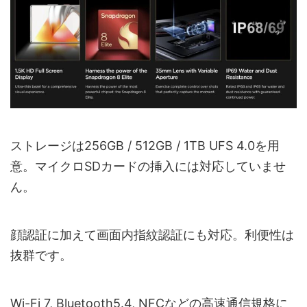
ストレージは256GB / 512GB / 1TB UFS 4.0を用
意。マイクロSDカードの挿入には対応していませ
ん。
顔認証に加えて画面内指紋認証にも対応。利便性は
抜群です。
Wi-Fi 7, Bluetooth5.4, NFCなどの高速通信規格に