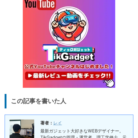
円
テリー駆動もできるポータブ
1/22まで
ル冷蔵庫
20%オフ
タブレット
FPD CP10-J1 実機レビュー
19,199円
15,504
| 1万円台で買えるAndroid
円
16搭載10.1インチタブレット
終了日未定
25%オフ
イヤホン
『EarFun Air Pro 4』レビュ
9,990円
7,491
ー、Snapdragon Sound対
円
応の高コスパなワイヤレスイ
終了日未定
ヤホン
10%オフ
AI動画生成ツ
DomoAIレビュー | 画像から
86,595円
この記事を書いた人
ール
77,936
AI動画生成！使い方・料金プ
円
ラン・割引まとめ
終了日未定
著者：
レイ
5%オフ
ボイスレコー
『PLAUD NOTE』レビュ
27,500円
最新ガジェット大好きなWEBデザイナー。
ダー
26,125
ー、文字起こし＆GPT-4o要
TikGadgetの管理・運営者。理工学修士。元
円