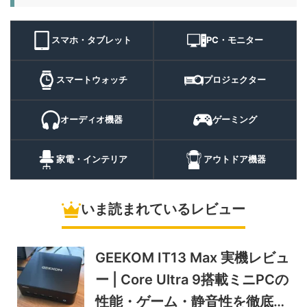
11,384
ト 実機レビュー | 最大
円
3000lm・最長102時間の多
9/1まで
機能キャンプライトを徹底検
スマホ・タブレット
PC・モニター
証
10%オフ
スマートウォ
FOSMET QS40 第3世代 実
10,980円
ッチ
9,882
スマートウォッチ
プロジェクター
機レビュー | 1万円前後で通
円
話・AI機能まで使える高コス
9/6まで
パスマートウォッチ
オーディオ機器
ゲーミング
20%オフ
ポータブル冷
BougeRV CRH20 実機レビ
43,499円
蔵庫
35,131
ュー | バッテリー対応で車中
円
家電・インテリア
アウトドア機器
泊にも使いやすいポータブル
10/9まで
冷蔵庫
いま読まれているレビュー
5%オフ
ソーラーパネ
BougeRV Arch Pro 200W
39,580円
ル
37,601
実機レビュー | 曲がる・軽
円
い・車載しやすい200Wソー
GEEKOM IT13 Max 実機レビュ
11/8まで
ラーパネル
ー | Core Ultra 9搭載ミニPCの
5%オフ
ミニPC
GEEKOM A9 MAX 2026 実
243,900円
性能・ゲーム・静音性を徹底検