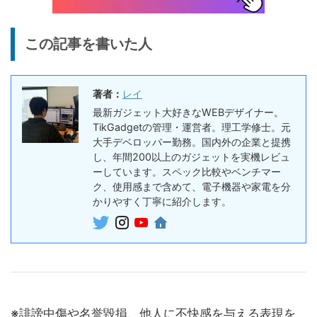
スレコーダー
5%オフ
ボイスレコー
『PLAUD NotePin』レビュ
27,500円
この記事を書いた人
ダー
26,125
ー！録音・文字起こし・要約
円
までこれ1台、超小型ウェア
終了日未定
ラブルAIボイスレコーダー
著者：
レイ
30%オフ
最新ガジェット大好きなWEBデザイナー。
『OpenRock S2』レビュ
9,980円
イヤホン
TikGadgetの管理・運営者。理工学修士。元
6,986
ー！超軽量オープンイヤー型
円
大手デベロッパー勤務。国内外の企業と提携
イヤホンの特徴・使い方・メ
終了日未定
し、年間200以上のガジェットを実機レビュ
リットデメリット徹底解説
ーしています。スペック比較やベンチマー
ク、使用感まで含めて、電子機器や家電を分
※価格・在庫は変動するため、最新情報は各記事でご確認ください。
かりやすく丁寧に紹介します。
※誹謗中傷や名誉毀損、他人に不快感を与える表現を