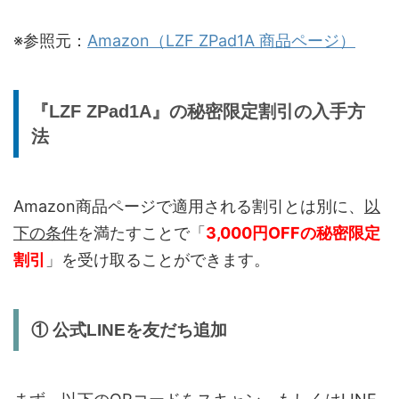
CPU
Unisoc T7300
※参照元：
Amazon（LZF ZPad1A 商品ページ）
ベンチマー
AnTuTu 約65万点
ク
『LZF ZPad1A』の秘密限定割引の入手方
法
8GB RAM＋最大20GB仮想メモリ（合計
メモリ
28GB相当）
ストレージ
256GB ROM
Amazon商品ページで適用される割引とは別に、
以
下の条件
を満たすことで「
3,000円OFFの秘密限定
外部ストレ
最大1TBまで拡張対応
割引
ージ
」を受け取ることができます。
バッテリー
7200mAh
① 公式LINEを友だち追加
充電
PD 18W急速充電対応
付属充電器
20W PD対応充電器