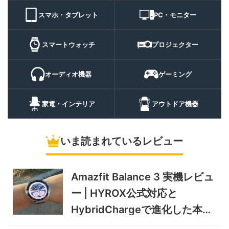
9/1まで
機能キャンプライトを徹底検
スマホ・タブレット
PC・モニター
証
10%オフ
スマートウォ
FOSMET QS40 第3世代 実
10,980円
ッチ
9,882
スマートウォッチ
プロジェクター
機レビュー | 1万円前後で通
円
話・AI機能まで使える高コス
9/6まで
パスマートウォッチ
オーディオ機器
ゲーミング
20%オフ
ポータブル冷
BougeRV CRH20 実機レビ
43,499円
蔵庫
35,131
ュー | バッテリー対応で車中
円
家電・インテリア
アウトドア機器
泊にも使いやすいポータブル
10/9まで
冷蔵庫
いま読まれているレビュー
5%オフ
ソーラーパネ
BougeRV Arch Pro 200W
39,580円
ル
37,601
実機レビュー | 曲がる・軽
円
い・車載しやすい200Wソー
Amazfit Balance 3 実機レビュ
11/8まで
ラーパネル
ー | HYROX公式対応と
5%オフ
ミニPC
GEEKOM A9 MAX 2026 実
243,900円
HybridChargeで進化した本格
231,705
機レビュー | Ryzen AI 9 HX
円
トレーニングウォッチ
470搭載の高性能ミニPCを