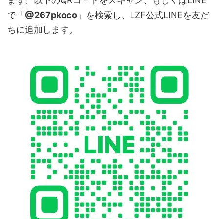
まず、以下のQRコードをスキャン、もしくはLINE
モバイル通
で「
@267pkoco
」を検索し、LZF公式LINEを友だ
4G LTE対応 / SIMフリー
信
ちに追加します。
SIM
デュアルSIM / デュアルスタンバイ対応
FDD-LTE：
対応バンド
B1/2/3/4/5/7/8/18/19/20/26/28AB
TDD-LTE：B38/39/40/41
Wi-Fi
2.4GHz / 5GHz デュアルバンドWi-Fi
Bluetooth
Bluetooth 5.2
6軸ジャイロセンサー、地磁気センサー、
センサー
光センサー
位置情報
GPS衛星測位システム対応
スピーカー
Smart PAステレオスピーカー