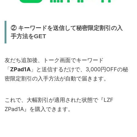
Widevine
Widevine L1対応
認証機能
顔認証対応
② キーワードを送信して秘密限定割引の入
手方法をGET
AI機能
Gemini AI対応
本体重量
約325g
友だち追加後、トーク画面でキーワード
「
ZPad1A
」と送信するだけで、3,000円OFFの秘
密限定割引の入手方法が自動で届きます。
これで、大幅割引が適用された状態で『LZF
ZPad1A』を購入できます。