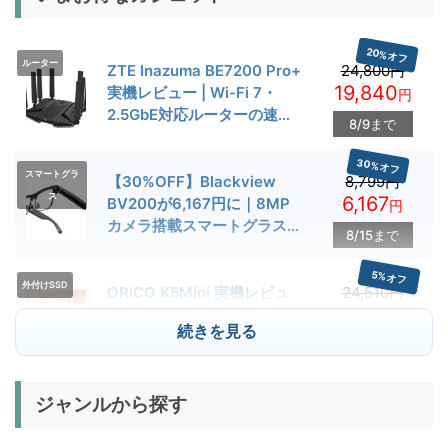
20%オフ
ルーター
ZTE Inazuma BE7200 Pro+
24,800円
19,840
実機レビュー | Wi-Fi 7・
円
2.5GbE対応ルーターの速度
8/9まで
とゲーム性能を検証
30%オフ
スマートグラ
【30%OFF】Blackview
8,799円
ス
6,167
BV200が6,167円に｜8MP
円
カメラ搭載スマートグラス用
8/15まで
クーポン配布中
5%オフ
外付けSSD
ORICO K5Mini 実機レビュ
24,510円
23,284
ー | スマホの容量不足対策に
円
続きを見る
便利な小型外付けSSD
8/22まで
29%オフ
キャンプライ
ジャンルから探す
BougeRV T1 キャンプライ
15,980円
ト
11,384
ト 実機レビュー | 最大
円
3000lm・最長102時間の多