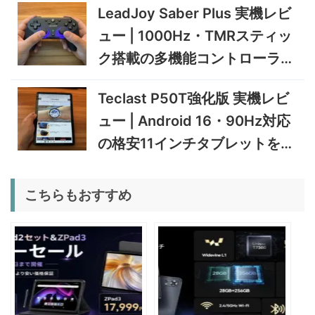
11/30まで
LeadJoy Saber Plus 実機レビ
実機検証
5%オフ
ュー | 1000Hz・TMRスティッ
タブレット
TCL Note A1 NXTPAPER 実
92,980円
ク搭載の多機能コントローラー
88,331
機レビュー | 紙のような書き
円
心地と実用的なAI機能を検証
を検証
12/31まで
Teclast P50T強化版 実機レビ
5%オフ
ュー | Android 16・90Hz対応
ポータブル冷
BougeRV CRD2 V2.0 実機
36,283円
蔵庫
34,469
レビュー｜キャスター付き2
円
の格安11インチタブレットを検
室独立49Lポータブル冷蔵庫
1/22まで
証
5%オフ
こちらもおすすめ
扇風機
BougeRV F02 実機レビュー
8,980円
8,531
| 最大7.5m/s・8Ahバッテリ
円
ー搭載のアウトドア扇風機
1/22まで
5%オフ
ポータブル冷
BougeRV CRX3 実機レビュ
27,183円
蔵庫
25,823
ー | －20℃冷凍対応・バッ
円
テリー駆動もできるポータブ