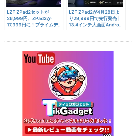
1/22まで
ル冷蔵庫
LZF ZPad2セットが
LZF ZPad2が4月28日よ
20%オフ
タブレット
FPD CP10-J1 実機レビュー
19,199円
26,999円、ZPad3が
り29,999円で先行発売 |
15,504
| 1万円台で買えるAndroid
17,999円に！プライムデ
13.4インチ大画面Android
円
ーより安い価格保証付きサ
16搭載10.1インチタブレット
16タブレット、キーボー
終了日未定
マーセール
ド・ペン付きセット
25%オフ
イヤホン
『EarFun Air Pro 4』レビュ
9,990円
7,491
ー、Snapdragon Sound対
円
応の高コスパなワイヤレスイ
終了日未定
ヤホン
10%オフ
AI動画生成ツ
DomoAIレビュー | 画像から
86,595円
ール
77,936
AI動画生成！使い方・料金プ
円
ラン・割引まとめ
終了日未定
5%オフ
ボイスレコー
『PLAUD NOTE』レビュ
27,500円
ダー
26,125
ー、文字起こし＆GPT-4o要
円
約機能搭載、超薄型のAIボイ
終了日未定