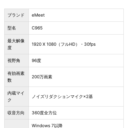
ブランド
eMeet
型名
C965
最大解像
1920 X 1080（フルHD）・30fps
度
視野角
96度
有効画素
200万画素
数
内蔵マイ
ノイズリダクションマイク×2基
ク
収音方向
360度全方位
Windows 7以降