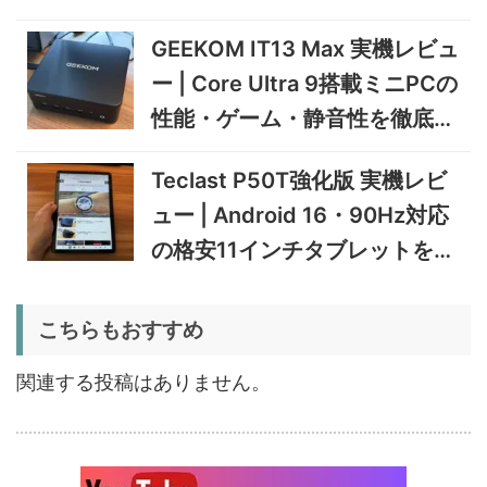
円
トレーニングウォッチ
470搭載の高性能ミニPCを
11/30まで
GEEKOM IT13 Max 実機レビュ
実機検証
5%オフ
ー | Core Ultra 9搭載ミニPCの
タブレット
TCL Note A1 NXTPAPER 実
92,980円
性能・ゲーム・静音性を徹底検
88,331
機レビュー | 紙のような書き
円
心地と実用的なAI機能を検証
証
12/31まで
Teclast P50T強化版 実機レビ
5%オフ
ュー | Android 16・90Hz対応
ポータブル冷
BougeRV CRD2 V2.0 実機
36,283円
蔵庫
34,469
レビュー｜キャスター付き2
円
の格安11インチタブレットを検
室独立49Lポータブル冷蔵庫
1/22まで
証
5%オフ
こちらもおすすめ
扇風機
BougeRV F02 実機レビュー
8,980円
8,531
| 最大7.5m/s・8Ahバッテリ
円
関連する投稿はありません。
ー搭載のアウトドア扇風機
1/22まで
5%オフ
ポータブル冷
BougeRV CRX3 実機レビュ
27,183円
蔵庫
25,823
ー | －20℃冷凍対応・バッ
円