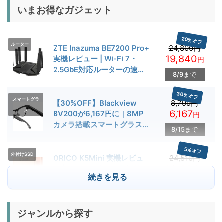
いまお得なガジェット
20%オフ
ルーター
ZTE Inazuma BE7200 Pro+
24,800円
19,840
実機レビュー | Wi-Fi 7・
円
2.5GbE対応ルーターの速度
8/9まで
とゲーム性能を検証
30%オフ
スマートグラ
【30%OFF】Blackview
8,799円
ス
6,167
BV200が6,167円に｜8MP
円
カメラ搭載スマートグラス用
8/15まで
クーポン配布中
5%オフ
外付けSSD
ORICO K5Mini 実機レビュ
24,510円
23,284
ー | スマホの容量不足対策に
円
続きを見る
便利な小型外付けSSD
8/22まで
29%オフ
キャンプライ
ジャンルから探す
BougeRV T1 キャンプライ
15,980円
ト