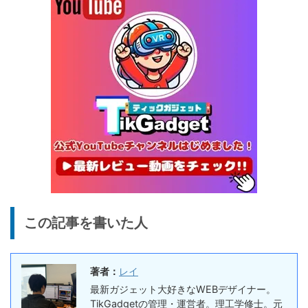
テリー駆動もできるポータブ
1/22まで
ル冷蔵庫
20%オフ
タブレット
FPD CP10-J1 実機レビュー
19,199円
15,504
| 1万円台で買えるAndroid
円
16搭載10.1インチタブレット
終了日未定
25%オフ
イヤホン
『EarFun Air Pro 4』レビュ
9,990円
7,491
ー、Snapdragon Sound対
円
応の高コスパなワイヤレスイ
終了日未定
ヤホン
10%オフ
AI動画生成ツ
DomoAIレビュー | 画像から
86,595円
この記事を書いた人
ール
77,936
AI動画生成！使い方・料金プ
円
ラン・割引まとめ
終了日未定
著者：
レイ
5%オフ
ボイスレコー
『PLAUD NOTE』レビュ
27,500円
最新ガジェット大好きなWEBデザイナー。
ダー
26,125
ー、文字起こし＆GPT-4o要
TikGadgetの管理・運営者。理工学修士。元
円