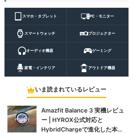
11,384
ト 実機レビュー | 最大
円
3000lm・最長102時間の多
9/1まで
機能キャンプライトを徹底検
スマホ・タブレット
PC・モニター
証
10%オフ
スマートウォ
FOSMET QS40 第3世代 実
10,980円
ッチ
9,882
スマートウォッチ
プロジェクター
機レビュー | 1万円前後で通
円
話・AI機能まで使える高コス
9/6まで
パスマートウォッチ
オーディオ機器
ゲーミング
20%オフ
ポータブル冷
BougeRV CRH20 実機レビ
43,499円
蔵庫
35,131
ュー | バッテリー対応で車中
円
家電・インテリア
アウトドア機器
泊にも使いやすいポータブル
10/9まで
冷蔵庫
いま読まれているレビュー
5%オフ
ソーラーパネ
BougeRV Arch Pro 200W
39,580円
ル
37,601
実機レビュー | 曲がる・軽
円
い・車載しやすい200Wソー
Amazfit Balance 3 実機レビュ
11/8まで
ラーパネル
ー | HYROX公式対応と
5%オフ
ミニPC
GEEKOM A9 MAX 2026 実
243,900円
HybridChargeで進化した本格
231,705
機レビュー | Ryzen AI 9 HX