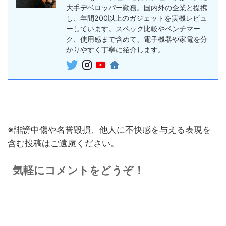
約機能搭載、超薄型のAIボイ
大手デベロッパー勤務。国内外の企業と提携
終了日未定
スレコーダー
し、年間200以上のガジェットを実機レビュ
ーしています。スペック比較やベンチマー
5%オフ
ボイスレコー
ク、使用感まで含めて、電子機器や家電を分
『PLAUD NotePin』レビュ
27,500円
ダー
かりやすく丁寧に紹介します。
26,125
ー！録音・文字起こし・要約
円
までこれ1台、超小型ウェア
終了日未定
ラブルAIボイスレコーダー
30%オフ
『OpenRock S2』レビュ
9,980円
イヤホン
6,986
ー！超軽量オープンイヤー型
円
イヤホンの特徴・使い方・メ
終了日未定
※誹謗中傷や名誉毀損、他人に不快感を与える表現を
リットデメリット徹底解説
含む投稿はご遠慮ください。
※価格・在庫は変動するため、最新情報は各記事でご確認ください。
気軽にコメントをどうぞ！