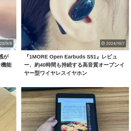
25/9/8
2024/10/7
級感が
『1MORE Open Earbuds S51』レビュ
な機能
ー、約40時間も持続する高音質オープンイ
ヤー型ワイヤレスイヤホン