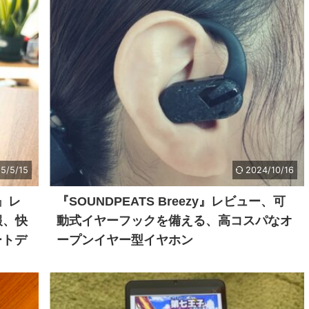
5/5/15
2024/10/16
計』レ
『SOUNDPEATS Breezy』レビュー、可
報、快
動式イヤーフックを備える、高コスパなオ
ートデ
ープンイヤー型イヤホン