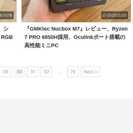
4/11/18
2025/2/25
ー、シ
『GMKtec Nucbox M7』レビュー、Ryzen
RGB
7 PRO 6850H採用、Oculinkポート搭載の
高性能ミニPC
29
30
31
32
…
75
Next »