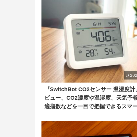
202
『SwitchBot CO2センサー 温湿度
ビュー、CO2濃度や温湿度、天気予
適指数などを一目で把握できるスマ
バイス