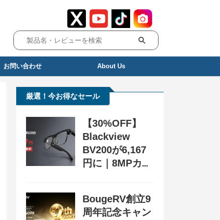
お問い合わせ
About Us
厳選！今お得なセール
【30%OFF】
Blackview
BV200が6,167
円に｜8MPカメ
ラ搭載スマート
グラス用クーポ
BougeRV創立9
ン配布中
周年記念キャン