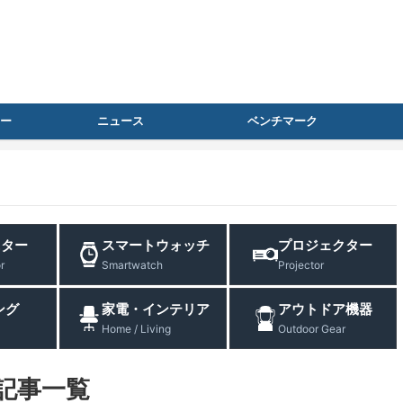
ー
ニュース
ベンチマーク
ニター
スマートウォッチ
プロジェクター
r
Smartwatch
Projector
ング
家電・インテリア
アウトドア機器
Home / Living
Outdoor Gear
記事一覧