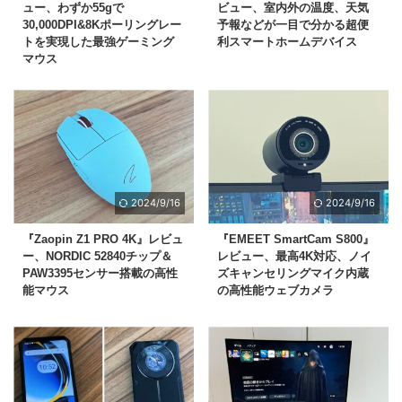
ュー、わずか55gで
ビュー、室内外の温度、天気
30,000DPI&8Kポーリングレー
予報などが一目で分かる超便
トを実現した最強ゲーミング
利スマートホームデバイス
マウス
2024/9/16
2024/9/16
『Zaopin Z1 PRO 4K』レビュ
『EMEET SmartCam S800』
ー、NORDIC 52840チップ＆
レビュー、最高4K対応、ノイ
PAW3395センサー搭載の高性
ズキャンセリングマイク内蔵
能マウス
の高性能ウェブカメラ