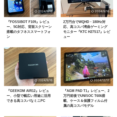
2024/9/16
2024/9/16
『FOSSIBOT F109』レビュ
2万円台でWQHD・180Hz対
ー、5G対応、背面スクリーン
応、高コスパ湾曲ゲーミング
搭載のタフネススマートフォ
モニター『KTC H27S17』レビ
ン
ュー
2024/9/16
2024/12/17
『GEEKOM AIR12』レビュ
『AGM PAD T1』レビュー、2
ー、小型で幅広い用途に活用
万円前後でUNISOC T606搭
できる高コスパなミニPC
載、ケース＆保護フィルム付
属の高コスパモデル