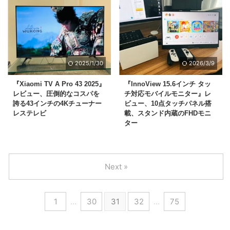
2025/1/30
2026/3/9
『Xiaomi TV A Pro 43 2025』
『InnoView 15.6インチ タッ
レビュー、圧倒的なコスパを
チ対応モバイルモニター』レ
誇る43インチの4Kチューナー
ビュー、10点タッチパネル搭
レステレビ
載、スタンド内蔵のFHDモニ
ター
Next »
1
…
30
31
32
…
75