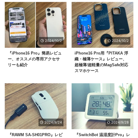
2024/10/2
2024/10/2
『iPhone16 Pro』簡易レビュ
iPhone16 Pro用『PITAKA 浮
ー、オススメの専用アクセサ
織・極薄ケース』レビュー、
リーも紹介
超極薄/超軽量のMagSafe対応
スマホケース
2024/9/24
2024/9/28
『RAWM SA-SH01PRO』レビ
『SwitchBot 温湿度計Pro』レ