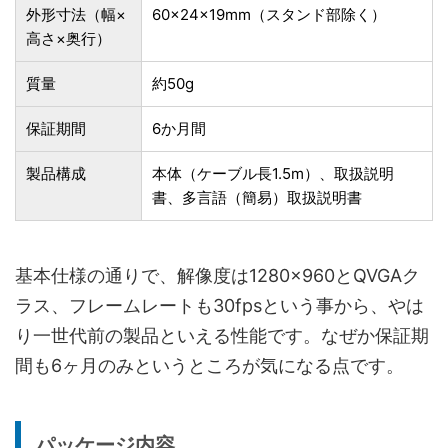
外形寸法（幅×
60×24×19mm（スタンド部除く）
高さ×奥行）
質量
約50g
保証期間
6か月間
製品構成
本体（ケーブル長1.5m）、取扱説明
書、多言語（簡易）取扱説明書
基本仕様の通りで、解像度は1280×960とQVGAク
ラス、フレームレートも30fpsという事から、やは
り一世代前の製品といえる性能です。なぜか保証期
間も6ヶ月のみというところが気になる点です。
パッケージ内容