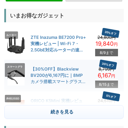
いまお得なガジェット
20%オフ
ルーター
ZTE Inazuma BE7200 Pro+
24,800円
19,840
実機レビュー | Wi-Fi 7・
円
2.5GbE対応ルーターの速度
8/9まで
とゲーム性能を検証
30%オフ
スマートグラ
【30%OFF】Blackview
8,799円
ス
6,167
BV200が6,167円に｜8MP
円
カメラ搭載スマートグラス用
8/15まで
クーポン配布中
5%オフ
外付けSSD
ORICO K5Mini 実機レビュ
24,510円
23,284
ー | スマホの容量不足対策に
円
続きを見る
便利な小型外付けSSD
8/22まで