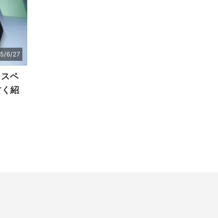
5/6/27
表、スペ
すく紹