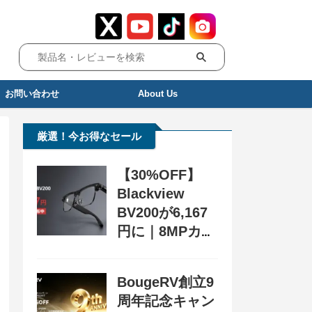
お問い合わせ
About Us
厳選！今お得なセール
【30%OFF】
Blackview
BV200が6,167
円に｜8MPカメ
ラ搭載スマート
グラス用クーポ
BougeRV創立9
ン配布中
周年記念キャン