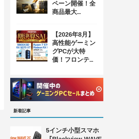
ペーン開催！全
商品最大
70%OFF＆豪華
購入特典、8月
【2026年8月】
31日まで
高性能ゲーミン
グPCが大特
価！フロンティ
ア『半期決算
SALE 奥義』開
催、セール情報
まとめ
新着記事
5インチ小型スマホ