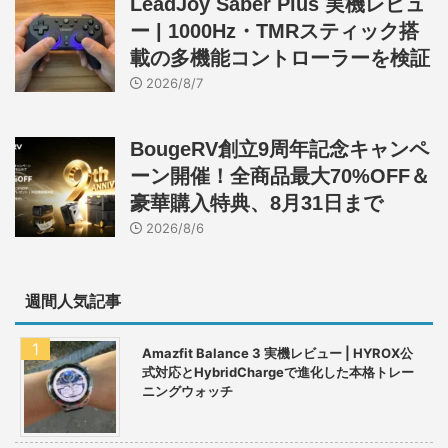
LeadJoy Saber Plus 実機レビュ
ー | 1000Hz・TMRスティック搭
載の多機能コントローラーを検証
2026/8/7
BougeRV創立9周年記念キャンペ
ーン開催！全商品最大70%OFF＆
豪華購入特典、8月31日まで
2026/8/6
週間人気記事
Amazfit Balance 3 実機レビュー | HYROX公
式対応とHybridChargeで進化した本格トレー
ニングウォッチ