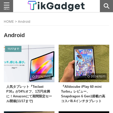
HOME
>
Android
Android
11/17まで
2024/11/22
2024/10/11
人気タブレット『Teclast
『Alldocube iPlay 60 mini
P30』が34%オフ、1万円未満
Turbo』レビュー、
に！Amazonにて期間限定セー
Snapdragon 6 Gen1搭載の高
ル開催(11/17まで)
コスパ8.4インチタブレット