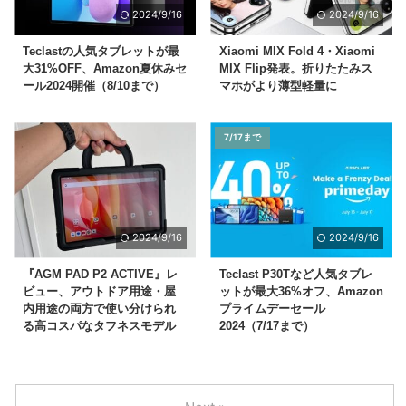
2024/9/16
2024/9/16
Teclastの人気タブレットが最
Xiaomi MIX Fold 4・Xiaomi
大31%OFF、Amazon夏休みセ
MIX Flip発表。折りたたみス
ール2024開催（8/10まで）
マホがより薄型軽量に
7/17まで
2024/9/16
2024/9/16
『AGM PAD P2 ACTIVE』レ
Teclast P30Tなど人気タブレ
ビュー、アウトドア用途・屋
ットが最大36%オフ、Amazon
内用途の両方で使い分けられ
プライムデーセール
る高コスパなタフネスモデル
2024（7/17まで）