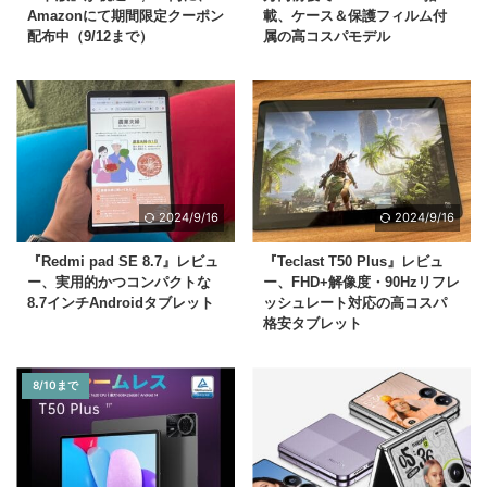
Amazonにて期間限定クーポン
載、ケース＆保護フィルム付
配布中（9/12まで）
属の高コスパモデル
2024/9/16
2024/9/16
『Redmi pad SE 8.7』レビュ
『Teclast T50 Plus』レビュ
ー、実用的かつコンパクトな
ー、FHD+解像度・90Hzリフレ
8.7インチAndroidタブレット
ッシュレート対応の高コスパ
格安タブレット
8/10まで