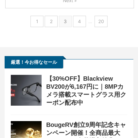
Next »
1
2
3
4
…
20
厳選！今お得なセール
【30%OFF】Blackview
BV200が6,167円に｜8MPカ
メラ搭載スマートグラス用ク
ーポン配布中
BougeRV創立9周年記念キャ
ンペーン開催！全商品最大