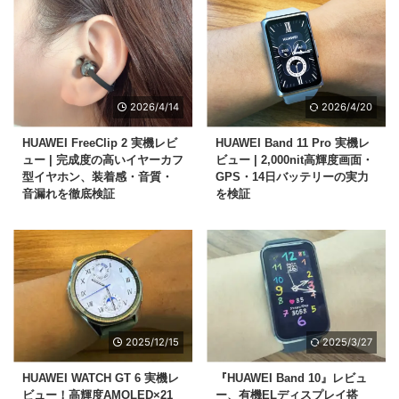
2026/4/14
2026/4/20
HUAWEI FreeClip 2 実機レビ
HUAWEI Band 11 Pro 実機レ
ュー | 完成度の高いイヤーカフ
ビュー | 2,000nit高輝度画面・
型イヤホン、装着感・音質・
GPS・14日バッテリーの実力
音漏れを徹底検証
を検証
2025/12/15
2025/3/27
HUAWEI WATCH GT 6 実機レ
『HUAWEI Band 10』レビュ
ビュー！高輝度AMOLED×21
ー、有機ELディスプレイ搭