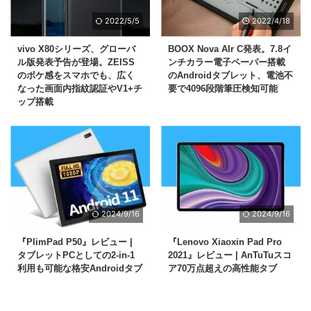
2022/5/5
2022/4/18
vivo X80シリーズ、グローバ
BOOX Nova AIr C発表。7.8イ
ル版発表予告が登場。ZEISS
ンチカラー電子ペーパー搭載
のボケ感をスマホでも、広く
のAndroidタブレット、電池不
なった画面内指紋認証やV1+チ
要で4096段階筆圧検知可能
ップ搭載
2024/9/16
2024/9/16
『PlimPad P50』レビュー |
『Lenovo Xiaoxin Pad Pro
タブレットPCとしての2-in-1
2021』レビュー | AnTuTuスコ
利用も可能な格安Androidタブ
ア70万点超えの高性能タブ