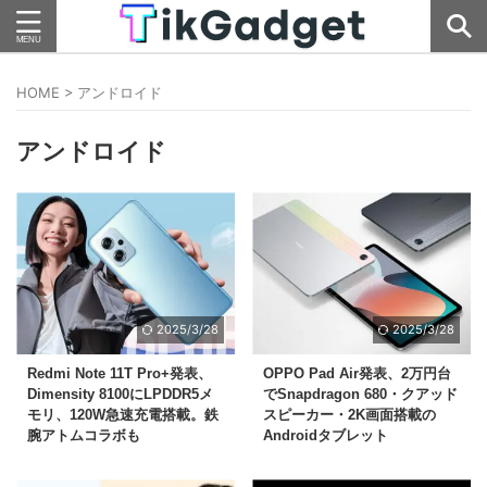
HOME
>
アンドロイド
アンドロイド
2025/3/28
2025/3/28
Redmi Note 11T Pro+発表、
OPPO Pad Air発表、2万円台
Dimensity 8100にLPDDR5メ
でSnapdragon 680・クアッド
モリ、120W急速充電搭載。鉄
スピーカー・2K画面搭載の
腕アトムコラボも
Androidタブレット