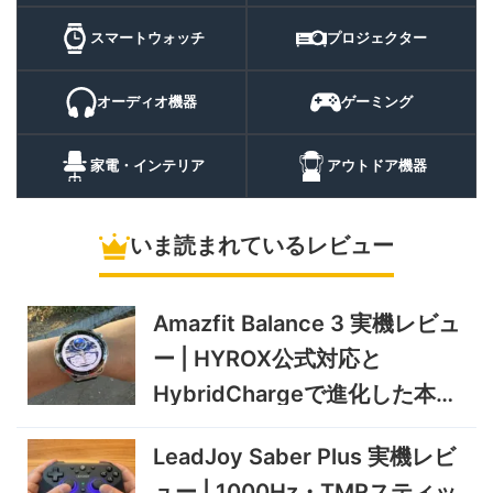
スマートウォ
FOSMET QS40 第3世代 実
10,980円
ッチ
9,882
スマートウォッチ
プロジェクター
機レビュー | 1万円前後で通
円
話・AI機能まで使える高コス
9/6まで
パスマートウォッチ
オーディオ機器
ゲーミング
20%オフ
ポータブル冷
BougeRV CRH20 実機レビ
43,499円
蔵庫
35,131
ュー | バッテリー対応で車中
円
家電・インテリア
アウトドア機器
泊にも使いやすいポータブル
10/9まで
冷蔵庫
いま読まれているレビュー
5%オフ
ソーラーパネ
BougeRV Arch Pro 200W
39,580円
ル
37,601
実機レビュー | 曲がる・軽
円
い・車載しやすい200Wソー
Amazfit Balance 3 実機レビュ
11/8まで
ラーパネル
ー | HYROX公式対応と
5%オフ
ミニPC
GEEKOM A9 MAX 2026 実
243,900円
HybridChargeで進化した本格
231,705
機レビュー | Ryzen AI 9 HX
円
トレーニングウォッチ
470搭載の高性能ミニPCを
11/30まで
LeadJoy Saber Plus 実機レビ
実機検証
5%オフ
ュー | 1000Hz・TMRスティッ