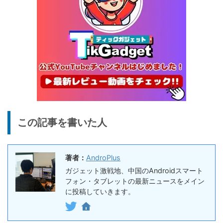
FPD CP10-J1 実機レビュー
19,199円
15,504
| 1万円台で買えるAndroid
円
16搭載10.1インチタブレット
終了日未定
25%オフ
イヤホン
『EarFun Air Pro 4』レビュ
9,990円
7,491
ー、Snapdragon Sound対
円
応の高コスパなワイヤレスイ
終了日未定
ヤホン
10%オフ
AI動画生成ツ
DomoAIレビュー | 画像から
86,595円
この記事を書いた人
ール
77,936
AI動画生成！使い方・料金プ
円
ラン・割引まとめ
終了日未定
著者：
AndroPlus
5%オフ
ボイスレコー
『PLAUD NOTE』レビュ
27,500円
ガジェット激戦地、中国のAndroidスマート
ダー
26,125
ー、文字起こし＆GPT-4o要
フォン・タブレットの最新ニュースをメイン
円
約機能搭載、超薄型のAIボイ
に投稿していきます。
終了日未定
スレコーダー
5%オフ
ボイスレコー