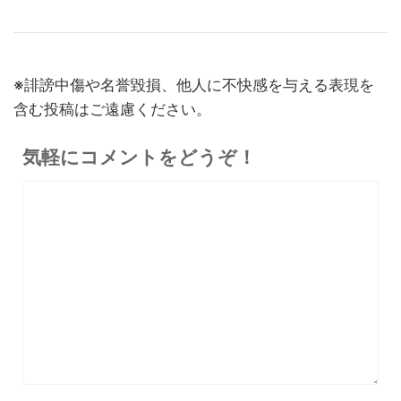
『PLAUD NotePin』レビュ
27,500円
ダー
26,125
ー！録音・文字起こし・要約
円
までこれ1台、超小型ウェア
終了日未定
ラブルAIボイスレコーダー
※誹謗中傷や名誉毀損、他人に不快感を与える表現を
30%オフ
『OpenRock S2』レビュ
9,980円
イヤホン
含む投稿はご遠慮ください。
6,986
ー！超軽量オープンイヤー型
円
イヤホンの特徴・使い方・メ
終了日未定
気軽にコメントをどうぞ！
リットデメリット徹底解説
※価格・在庫は変動するため、最新情報は各記事でご確認ください。