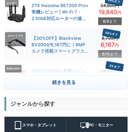
20%オフ
ルーター
ZTE Inazuma BE7200 Pro+
24,800円
19,840
実機レビュー | Wi-Fi 7・
円
2.5GbE対応ルーターの速度
8/9まで
とゲーム性能を検証
30%オフ
スマートグラ
【30%OFF】Blackview
8,799円
ス
6,167
BV200が6,167円に｜8MP
円
カメラ搭載スマートグラス用
8/15まで
クーポン配布中
5%オフ
外付けSSD
ORICO K5Mini 実機レビュ
24,510円
23,284
ー | スマホの容量不足対策に
円
続きを見る
便利な小型外付けSSD
8/22まで
29%オフ
キャンプライ
ジャンルから探す
BougeRV T1 キャンプライ
15,980円
ト
11,384
ト 実機レビュー | 最大
円
3000lm・最長102時間の多
9/1まで
機能キャンプライトを徹底検
スマホ・タブレット
PC・モニター
証
10%オフ