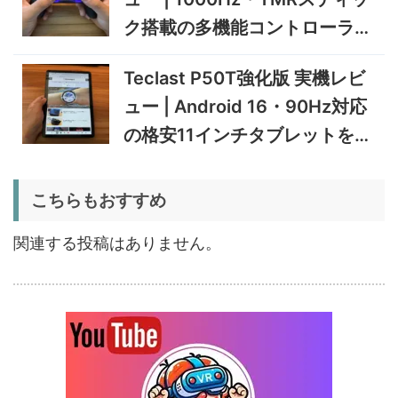
タブレット
TCL Note A1 NXTPAPER 実
92,980円
ク搭載の多機能コントローラー
88,331
機レビュー | 紙のような書き
円
心地と実用的なAI機能を検証
を検証
12/31まで
Teclast P50T強化版 実機レビ
5%オフ
ュー | Android 16・90Hz対応
ポータブル冷
BougeRV CRD2 V2.0 実機
36,283円
蔵庫
34,469
レビュー｜キャスター付き2
円
の格安11インチタブレットを検
室独立49Lポータブル冷蔵庫
1/22まで
証
5%オフ
こちらもおすすめ
扇風機
BougeRV F02 実機レビュー
8,980円
8,531
| 最大7.5m/s・8Ahバッテリ
円
関連する投稿はありません。
ー搭載のアウトドア扇風機
1/22まで
5%オフ
ポータブル冷
BougeRV CRX3 実機レビュ
27,183円
蔵庫
25,823
ー | －20℃冷凍対応・バッ
円
テリー駆動もできるポータブ
1/22まで
ル冷蔵庫
20%オフ
タブレット