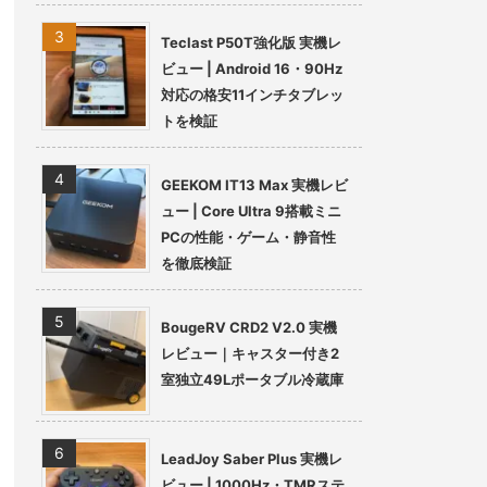
Teclast P50T強化版 実機レ
ビュー | Android 16・90Hz
対応の格安11インチタブレッ
トを検証
GEEKOM IT13 Max 実機レビ
ュー | Core Ultra 9搭載ミニ
PCの性能・ゲーム・静音性
を徹底検証
BougeRV CRD2 V2.0 実機
レビュー｜キャスター付き2
室独立49Lポータブル冷蔵庫
LeadJoy Saber Plus 実機レ
ビュー | 1000Hz・TMRステ