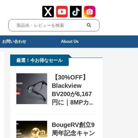
お問い合わせ
About Us
厳選！今お得なセール
【30%OFF】
Blackview
BV200が6,167
円に｜8MPカメ
ラ搭載スマート
グラス用クーポ
BougeRV創立9
ン配布中
周年記念キャン