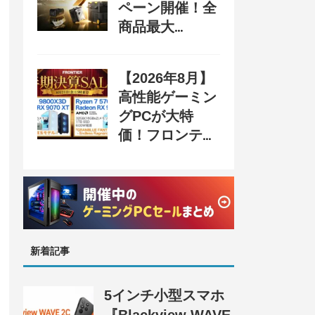
ペーン開催！全
商品最大
70%OFF＆豪華
購入特典、8月
【2026年8月】
31日まで
高性能ゲーミン
グPCが大特
価！フロンティ
ア『半期決算
SALE 奥義』開
催、セール情報
まとめ
新着記事
5インチ小型スマホ