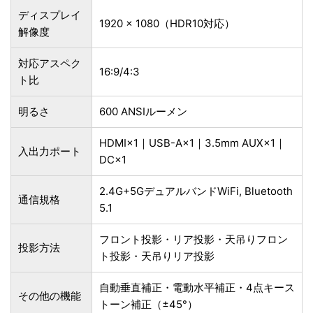
ディスプレイ
1920 x 1080（HDR10対応）
解像度
対応アスペク
16:9/4:3
ト比
明るさ
600 ANSIルーメン
HDMI×1｜USB-A×1｜3.5mm AUX×1｜
入出力ポート
DC×1
2.4G+5GデュアルバンドWiFi, Bluetooth
通信規格
5.1
フロント投影・リア投影・天吊りフロン
投影方法
ト投影・天吊りリア投影
自動垂直補正・電動水平補正・4点キース
その他の機能
トーン補正（±45°）