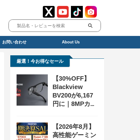
お問い合わせ
About Us
厳選！今お得なセール
【30%OFF】
Blackview
BV200が6,167
円に｜8MPカメ
ラ搭載スマート
グラス用クーポ
【2026年8月】
ン配布中
高性能ゲーミン