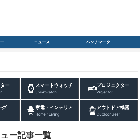
ー
ニュース
ベンチマーク
ニター
スマートウォッチ
プロジェクター
r
Smartwatch
Projector
ング
家電・インテリア
アウトドア機器
Home / Living
Outdoor Gear
ビュー記事一覧