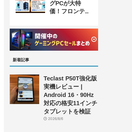
グPCが大特
価！フロンティ
ア『半期決算
SALE』開催、
セール情報まと
め
新着記事
Teclast P50T強化版
実機レビュー |
Android 16・90Hz
対応の格安11インチ
タブレットを検証
2026/8/6