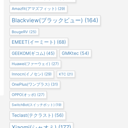
Amazfit(アマズフィット)
(29)
Blackview(ブラックビュー)
(164)
BougeRV
(25)
EMEET(イーミート)
(68)
GEEKOM(ギコム)
(45)
GMKtec
(54)
Huawei(ファーウェイ)
(27)
Innocn(イノセン)
(29)
KTC
(21)
OnePlus(ワンプラス)
(31)
OPPO(オッポ)
(27)
SwitchBot(スイッチボット)
(19)
Teclast(テクラスト)
(56)
Xiaomi(シャオミ)
(177)