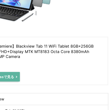
emiere】Blackview Tab 11 WiFi Tablet 8GB+256GB
K FHD+Display MTK MT8183 Octa Core 8380mAh
6MP Camera
ressで見る
iew