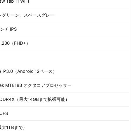
ew Tab 11 WiFi
ングリーン、スペースグレー
インチ IPS
×1,200（FHD+）
S_P3.0（Android 12ベース）
aTek MT8183 オクタコアプロセッサー
LPDDR4X（最大14GBまで拡張可能）
 UFS
大1TBまで）