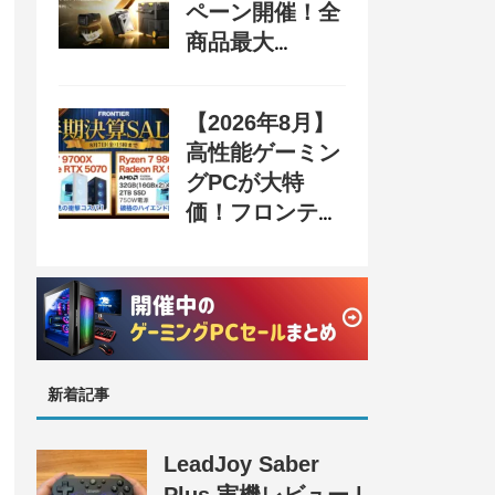
ペーン開催！全
商品最大
70%OFF＆豪華
購入特典、8月
【2026年8月】
31日まで
高性能ゲーミン
グPCが大特
価！フロンティ
ア『半期決算
SALE』開催、
セール情報まと
め
新着記事
LeadJoy Saber