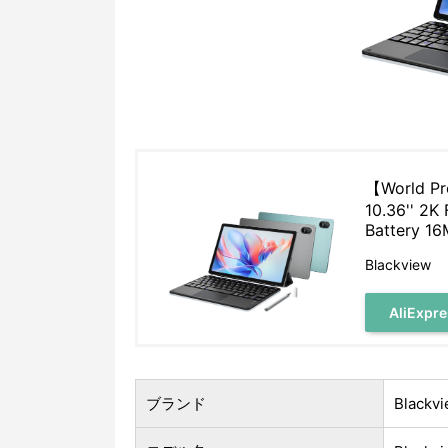
【World Pr
10.36'' 2
Battery 1
Blackview
AliExp
ブランド
Blackv