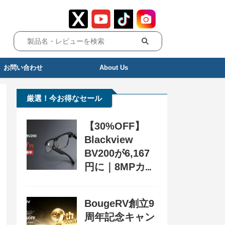
お問い合わせ
About Us
厳選！今お得なセール
【30%OFF】
Blackview
BV200が6,167
円に｜8MPカメ
ラ搭載スマート
グラス用クーポ
BougeRV創立9
ン配布中
周年記念キャン