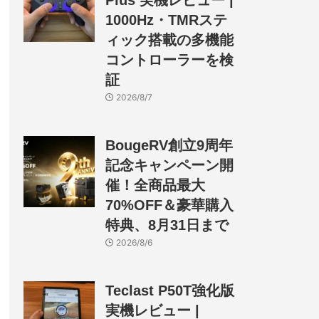
Plus 実機レビュー |
1000Hz・TMRステ
ィック搭載の多機能
コントローラーを検
証
2026/8/7
BougeRV創立9周年
記念キャンペーン開
催！全商品最大
70%OFF＆豪華購入
特典、8月31日まで
2026/8/6
Teclast P50T強化版
実機レビュー |