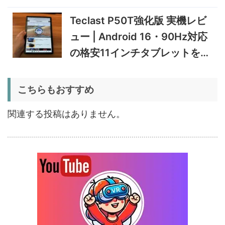
心地と実用的なAI機能を検証
を検証
12/31まで
Teclast P50T強化版 実機レビ
5%オフ
ュー | Android 16・90Hz対応
ポータブル冷
BougeRV CRD2 V2.0 実機
36,283円
蔵庫
34,469
レビュー｜キャスター付き2
円
の格安11インチタブレットを検
室独立49Lポータブル冷蔵庫
1/22まで
証
5%オフ
こちらもおすすめ
扇風機
BougeRV F02 実機レビュー
8,980円
8,531
| 最大7.5m/s・8Ahバッテリ
円
関連する投稿はありません。
ー搭載のアウトドア扇風機
1/22まで
5%オフ
ポータブル冷
BougeRV CRX3 実機レビュ
27,183円
蔵庫
25,823
ー | －20℃冷凍対応・バッ
円
テリー駆動もできるポータブ
1/22まで
ル冷蔵庫
20%オフ
タブレット
FPD CP10-J1 実機レビュー
19,199円
15,504
| 1万円台で買えるAndroid
円