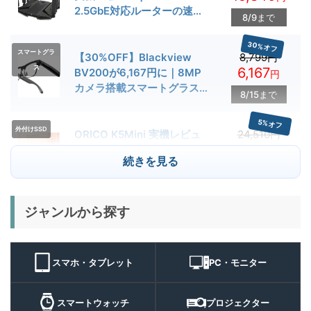
2.5GbE対応ルーターの速度
8/9まで
とゲーム性能を検証
30%オフ
スマートグラ
【30%OFF】Blackview
8,799円
ス
6,167
BV200が6,167円に｜8MP
円
カメラ搭載スマートグラス用
8/15まで
クーポン配布中
5%オフ
外付けSSD
ORICO K5Mini 実機レビュ
24,510円
23,284
ー | スマホの容量不足対策に
円
続きを見る
便利な小型外付けSSD
8/22まで
29%オフ
キャンプライ
ジャンルから探す
BougeRV T1 キャンプライ
15,980円
ト
11,384
ト 実機レビュー | 最大
円
3000lm・最長102時間の多
9/1まで
機能キャンプライトを徹底検
スマホ・タブレット
PC・モニター
証
10%オフ
スマートウォ
FOSMET QS40 第3世代 実
10,980円
ッチ
9,882
スマートウォッチ
プロジェクター
機レビュー | 1万円前後で通
円