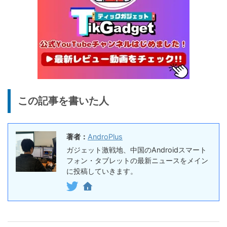
16搭載10.1インチタブレット
終了日未定
25%オフ
イヤホン
『EarFun Air Pro 4』レビュ
9,990円
7,491
ー、Snapdragon Sound対
円
応の高コスパなワイヤレスイ
終了日未定
ヤホン
10%オフ
AI動画生成ツ
DomoAIレビュー | 画像から
86,595円
この記事を書いた人
ール
77,936
AI動画生成！使い方・料金プ
円
ラン・割引まとめ
終了日未定
著者：
AndroPlus
5%オフ
ボイスレコー
『PLAUD NOTE』レビュ
27,500円
ガジェット激戦地、中国のAndroidスマート
ダー
26,125
ー、文字起こし＆GPT-4o要
フォン・タブレットの最新ニュースをメイン
円
約機能搭載、超薄型のAIボイ
に投稿していきます。
終了日未定
スレコーダー
5%オフ
ボイスレコー
『PLAUD NotePin』レビュ
27,500円
ダー
26,125
ー！録音・文字起こし・要約
円
までこれ1台、超小型ウェア