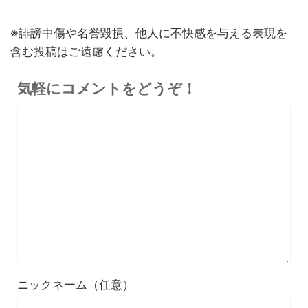
終了日未定
ラブルAIボイスレコーダー
※誹謗中傷や名誉毀損、他人に不快感を与える表現を
30%オフ
『OpenRock S2』レビュ
9,980円
イヤホン
含む投稿はご遠慮ください。
6,986
ー！超軽量オープンイヤー型
円
イヤホンの特徴・使い方・メ
終了日未定
気軽にコメントをどうぞ！
リットデメリット徹底解説
※価格・在庫は変動するため、最新情報は各記事でご確認ください。
ニックネーム（任意）