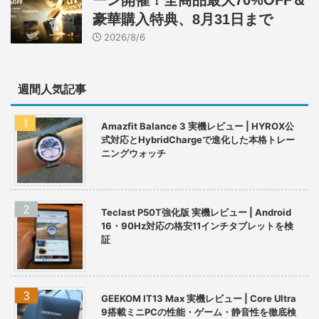
ーン開催！全商品最大70%OFF＆
豪華購入特典、8月31日まで
2026/8/6
週間人気記事
Amazfit Balance 3 実機レビュー | HYROX公
式対応とHybridChargeで進化した本格トレー
ニングウォッチ
Teclast P50T強化版 実機レビュー | Android
16・90Hz対応の格安11インチタブレットを検
証
GEEKOM IT13 Max 実機レビュー | Core Ultra
9搭載ミニPCの性能・ゲーム・静音性を徹底検