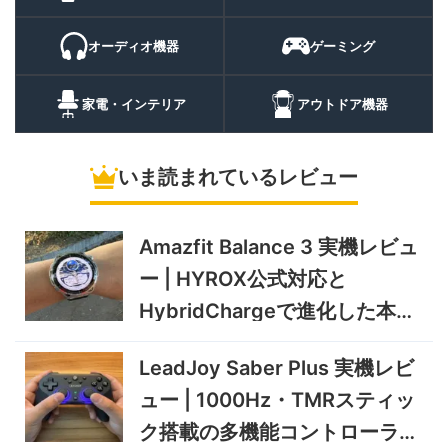
話・AI機能まで使える高コス
9/6まで
パスマートウォッチ
オーディオ機器
ゲーミング
20%オフ
ポータブル冷
BougeRV CRH20 実機レビ
43,499円
蔵庫
35,131
ュー | バッテリー対応で車中
円
家電・インテリア
アウトドア機器
泊にも使いやすいポータブル
10/9まで
冷蔵庫
いま読まれているレビュー
5%オフ
ソーラーパネ
BougeRV Arch Pro 200W
39,580円
ル
37,601
実機レビュー | 曲がる・軽
円
い・車載しやすい200Wソー
Amazfit Balance 3 実機レビュ
11/8まで
ラーパネル
ー | HYROX公式対応と
5%オフ
ミニPC
GEEKOM A9 MAX 2026 実
243,900円
HybridChargeで進化した本格
231,705
機レビュー | Ryzen AI 9 HX
円
トレーニングウォッチ
470搭載の高性能ミニPCを
11/30まで
LeadJoy Saber Plus 実機レビ
実機検証
5%オフ
ュー | 1000Hz・TMRスティッ
タブレット
TCL Note A1 NXTPAPER 実
92,980円
ク搭載の多機能コントローラー
88,331
機レビュー | 紙のような書き
円