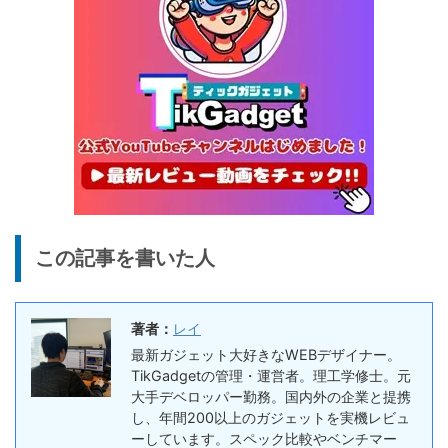
20%オフ
タブレット
FPD CP10-J1 実機レビュー
19,199円
15,504
| 1万円台で買えるAndroid
円
16搭載10.1インチタブレット
終了日未定
25%オフ
イヤホン
『EarFun Air Pro 4』レビュ
9,990円
7,491
ー、Snapdragon Sound対
円
応の高コスパなワイヤレスイ
終了日未定
ヤホン
10%オフ
AI動画生成ツ
DomoAIレビュー | 画像から
86,595円
この記事を書いた人
ール
77,936
AI動画生成！使い方・料金プ
円
ラン・割引まとめ
終了日未定
著者：
レイ
5%オフ
ボイスレコー
『PLAUD NOTE』レビュ
27,500円
最新ガジェット大好きなWEBデザイナー。
ダー
26,125
ー、文字起こし＆GPT-4o要
TikGadgetの管理・運営者。理工学修士。元
円
約機能搭載、超薄型のAIボイ
大手デベロッパー勤務。国内外の企業と提携
終了日未定
スレコーダー
し、年間200以上のガジェットを実機レビュ
ーしています。スペック比較やベンチマー
5%オフ