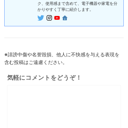
ボイスレコー
ク、使用感まで含めて、電子機器や家電を分
『PLAUD NotePin』レビュ
27,500円
ダー
かりやすく丁寧に紹介します。
26,125
ー！録音・文字起こし・要約
円
までこれ1台、超小型ウェア
終了日未定
ラブルAIボイスレコーダー
30%オフ
『OpenRock S2』レビュ
9,980円
イヤホン
6,986
ー！超軽量オープンイヤー型
円
イヤホンの特徴・使い方・メ
終了日未定
※誹謗中傷や名誉毀損、他人に不快感を与える表現を
リットデメリット徹底解説
含む投稿はご遠慮ください。
※価格・在庫は変動するため、最新情報は各記事でご確認ください。
気軽にコメントをどうぞ！