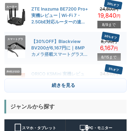
20%オフ
ルーター
ZTE Inazuma BE7200 Pro+
24,800円
19,840
実機レビュー | Wi-Fi 7・
円
2.5GbE対応ルーターの速度
8/9まで
とゲーム性能を検証
30%オフ
スマートグラ
【30%OFF】Blackview
8,799円
ス
6,167
BV200が6,167円に｜8MP
円
カメラ搭載スマートグラス用
8/15まで
クーポン配布中
5%オフ
外付けSSD
ORICO K5Mini 実機レビュ
24,510円
23,284
ー | スマホの容量不足対策に
円
続きを見る
便利な小型外付けSSD
8/22まで
29%オフ
キャンプライ
ジャンルから探す
BougeRV T1 キャンプライ
15,980円
ト
11,384
ト 実機レビュー | 最大
円
3000lm・最長102時間の多
9/1まで
機能キャンプライトを徹底検
スマホ・タブレット
PC・モニター