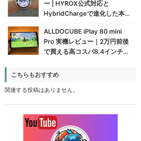
5%オフ
ー | HYROX公式対応と
タブレット
TCL Note A1 NXTPAPER 実
92,980円
HybridChargeで進化した本格
88,331
機レビュー | 紙のような書き
円
心地と実用的なAI機能を検証
トレーニングウォッチ
12/31まで
ALLDOCUBE iPlay 80 mini
5%オフ
Pro 実機レビュー｜2万円前後
ポータブル冷
BougeRV CRD2 V2.0 実機
36,283円
蔵庫
34,469
レビュー｜キャスター付き2
円
で買える高コスパ8.4インチ
室独立49Lポータブル冷蔵庫
1/22まで
Androidタブレット
5%オフ
こちらもおすすめ
扇風機
BougeRV F02 実機レビュー
8,980円
8,531
| 最大7.5m/s・8Ahバッテリ
円
関連する投稿はありません。
ー搭載のアウトドア扇風機
1/22まで
5%オフ
ポータブル冷
BougeRV CRX3 実機レビュ
27,183円
蔵庫
25,823
ー | －20℃冷凍対応・バッ
円
テリー駆動もできるポータブ
1/22まで
ル冷蔵庫