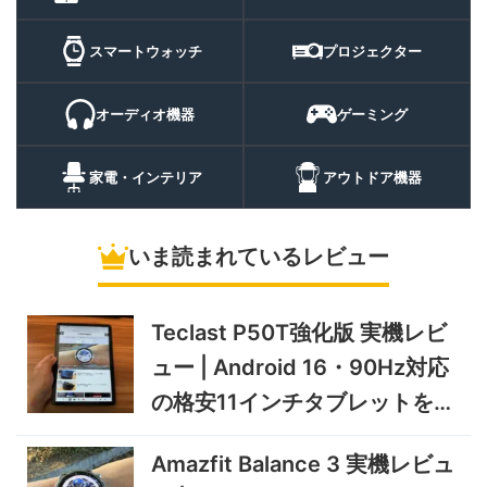
証
10%オフ
スマートウォ
FOSMET QS40 第3世代 実
10,980円
ッチ
9,882
スマートウォッチ
プロジェクター
機レビュー | 1万円前後で通
円
話・AI機能まで使える高コス
9/6まで
パスマートウォッチ
オーディオ機器
ゲーミング
20%オフ
ポータブル冷
BougeRV CRH20 実機レビ
43,499円
蔵庫
35,131
ュー | バッテリー対応で車中
円
家電・インテリア
アウトドア機器
泊にも使いやすいポータブル
10/9まで
冷蔵庫
いま読まれているレビュー
5%オフ
ソーラーパネ
BougeRV Arch Pro 200W
39,580円
ル
37,601
実機レビュー | 曲がる・軽
円
い・車載しやすい200Wソー
Teclast P50T強化版 実機レビ
11/8まで
ラーパネル
ュー | Android 16・90Hz対応
5%オフ
ミニPC
GEEKOM A9 MAX 2026 実
243,900円
の格安11インチタブレットを検
231,705
機レビュー | Ryzen AI 9 HX
円
証
470搭載の高性能ミニPCを
11/30まで
Amazfit Balance 3 実機レビュ
実機検証