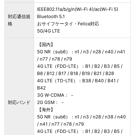
IEEE802.11a/b/g/n(Wi-Fi 4)/ac(Wi-Fi 5)
対応通信規
Bluetooth 5.1
格
おサイフケータイ・Felica対応
5G/4G LTE
【国内】
5G NR（sub6）：n1 / n3 / n28 / n40 / n41
/ n77 / n78 / n79
4G LTE（FDD-LTE）：B1 / B2 / B3 / B5 /
B8 / B12 / B17 / B18 / B19 / B21 / B28
4G LTE（TD-LTE）：B38 / B40 / B41 /
B42
3G W-CDMA： －
対応バンド
2G GSM： －
【海外】
5G NR（sub6）：n1 / n3 / n28 / n38 / n40
/ n41 / n77 / n78 / n79
4G LTE（FDD-LTE）：B1 / B2 / B3 / B5 /