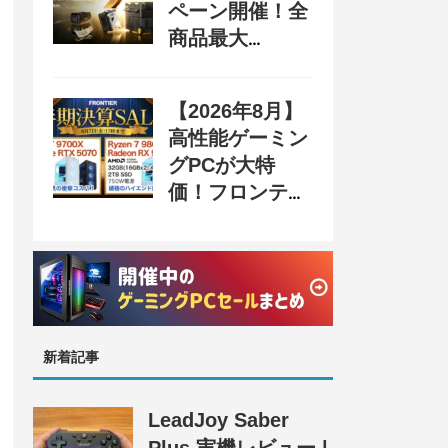
ペーン開催！全
商品最大
70%OFF＆豪華
購入特典、8月
【2026年8月】
31日まで
高性能ゲーミン
グPCが大特
価！フロンティ
ア『半期決算
SALE』開催、
セール情報まと
め
新着記事
LeadJoy Saber