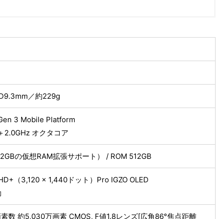
× D9.3mm／約229g
en 3 Mobile Platform
z＋2.0GHz オクタコア
12GBの仮想RAM拡張サポート） / ROM 512GB
D+（3,120 × 1,440ドット）Pro IGZO OLED
動
数 約5,030万画素 CMOS, F値1.8レンズ[広角86°焦点距離