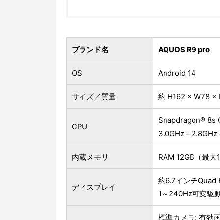
ブランド名
AQUOS R9 pro
OS
Android 14
サイズ／質量
約 H162 × W78 
Snapdragon® 8s G
CPU
3.0GHz＋2.8GH
内蔵メモリ
RAM 12GB（最大
約6.7インチQuad H
ディスプレイ
1～240Hz可変駆
標準カメラ: 有効画素