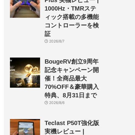
Plus 実機レビュー |
1000Hz・TMRステ
ィック搭載の多機能
コントローラーを検
証
2026/8/7
BougeRV創立9周年
記念キャンペーン開
催！全商品最大
70%OFF＆豪華購入
特典、8月31日まで
2026/8/6
Teclast P50T強化版
実機レビュー |