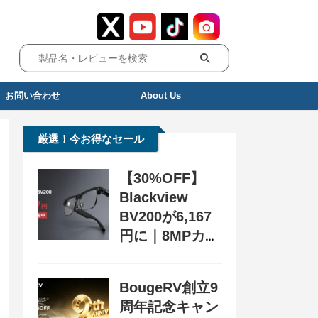
お問い合わせ
About Us
厳選！今お得なセール
【30%OFF】
Blackview
BV200が6,167
円に｜8MPカメ
ラ搭載スマート
グラス用クーポ
BougeRV創立9
ン配布中
周年記念キャン