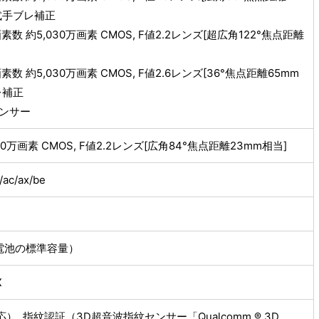
学式手ブレ補正
数 約5,030万画素 CMOS, F値2.2レンズ[超広角122°焦点距離
数 約5,030万画素 CMOS, F値2.6レンズ[36°焦点距離65mm
レ補正
センサー
0万画素 CMOS, F値2.2レンズ[広角84°焦点距離23mm相当]
/ac/ax/be
蔵電池の標準容量）
X
, 指紋認証（3D超音波指紋センサー「Qualcomm ® 3D