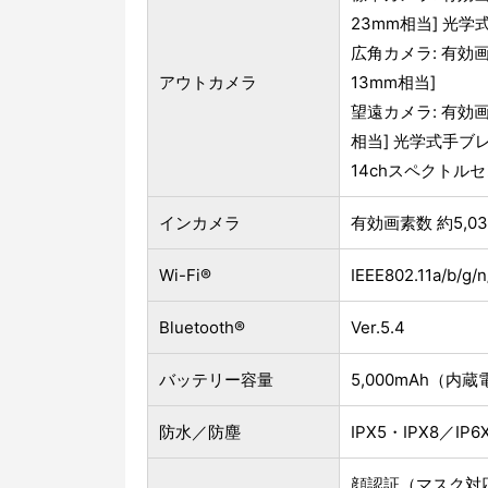
23mm相当] 光
広角カメラ: 有効画素
アウトカメラ
13mm相当]
望遠カメラ: 有効画素
相当] 光学式手ブ
14chスペクトル
インカメラ
有効画素数 約5,03
Wi-Fi®
IEEE802.11a/b/g/n
Bluetooth®
Ver.5.4
バッテリー容量
5,000mAh（内
防水／防塵
IPX5・IPX8／IP6
顔認証（マスク対応）