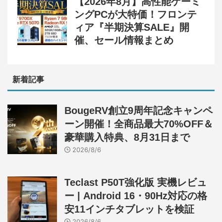
【2026年8月】高性能ゲーミ
ングPCが大特価！フロンテ
ィア『半期決算SALE』開
催、セール情報まとめ
新着記事
BougeRV創立9周年記念キャンペ
ーン開催！全商品最大70%OFF＆
豪華購入特典、8月31日まで
2026/8/6
Teclast P50T強化版 実機レビュ
ー | Android 16・90Hz対応の格
安11インチタブレットを検証
2026/8/6