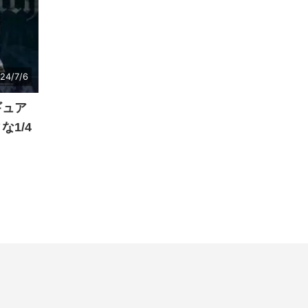
24/7/6
ギュア
1/4