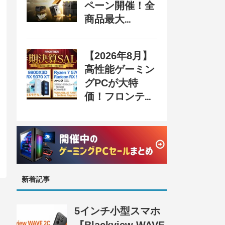
ペーン開催！全
商品最大
70%OFF＆豪華
購入特典、8月
【2026年8月】
31日まで
高性能ゲーミン
グPCが大特
価！フロンティ
ア『半期決算
SALE 奥義』開
催、セール情報
まとめ
新着記事
5インチ小型スマホ