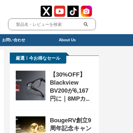
お問い合わせ
About Us
厳選！今お得なセール
【30%OFF】
Blackview
BV200が6,167
円に｜8MPカメ
ラ搭載スマート
グラス用クーポ
BougeRV創立9
ン配布中
周年記念キャン