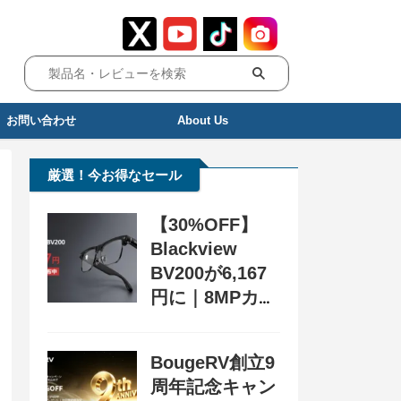
お問い合わせ
About Us
厳選！今お得なセール
【30%OFF】
Blackview
BV200が6,167
円に｜8MPカメ
ラ搭載スマート
グラス用クーポ
BougeRV創立9
ン配布中
周年記念キャン