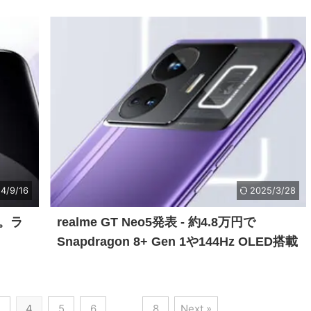
4/9/16
2025/3/28
表。ラ
realme GT Neo5発表 - 約4.8万円で
Snapdragon 8+ Gen 1や144Hz OLED搭載
3
4
5
6
…
8
Next »