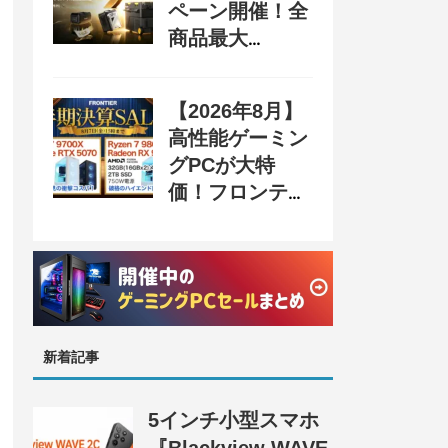
ペーン開催！全
商品最大
70%OFF＆豪華
購入特典、8月
【2026年8月】
31日まで
高性能ゲーミン
グPCが大特
価！フロンティ
ア『半期決算
SALE』開催、
セール情報まと
め
新着記事
5インチ小型スマホ