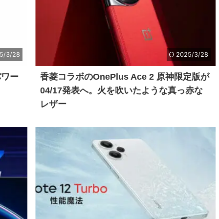
5/3/28
2025/3/28
でパワー
香菱コラボのOnePlus Ace 2 原神限定版が
04/17発表へ。火を吹いたような真っ赤な
レザー