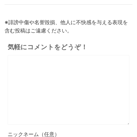
26,125
ー！録音・文字起こし・要約
円
までこれ1台、超小型ウェア
終了日未定
ラブルAIボイスレコーダー
※誹謗中傷や名誉毀損、他人に不快感を与える表現を
30%オフ
『OpenRock S2』レビュ
9,980円
イヤホン
含む投稿はご遠慮ください。
6,986
ー！超軽量オープンイヤー型
円
イヤホンの特徴・使い方・メ
終了日未定
気軽にコメントをどうぞ！
リットデメリット徹底解説
※価格・在庫は変動するため、最新情報は各記事でご確認ください。
ニックネーム（任意）