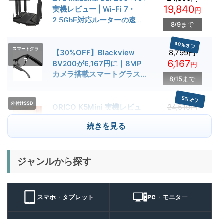
19,840
実機レビュー | Wi-Fi 7・
円
2.5GbE対応ルーターの速度
8/9まで
とゲーム性能を検証
30%オフ
スマートグラ
【30%OFF】Blackview
8,799円
ス
6,167
BV200が6,167円に｜8MP
円
カメラ搭載スマートグラス用
8/15まで
クーポン配布中
5%オフ
外付けSSD
ORICO K5Mini 実機レビュ
24,510円
23,284
ー | スマホの容量不足対策に
円
続きを見る
便利な小型外付けSSD
8/22まで
29%オフ
キャンプライ
ジャンルから探す
BougeRV T1 キャンプライ
15,980円
ト
11,384
ト 実機レビュー | 最大
円
3000lm・最長102時間の多
9/1まで
機能キャンプライトを徹底検
スマホ・タブレット
PC・モニター
証
10%オフ
スマートウォ
FOSMET QS40 第3世代 実
10,980円