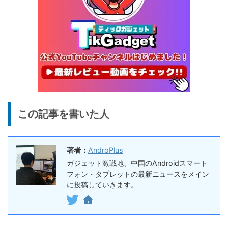
15,504
| 1万円台で買えるAndroid
円
16搭載10.1インチタブレット
終了日未定
25%オフ
イヤホン
『EarFun Air Pro 4』レビュ
9,990円
7,491
ー、Snapdragon Sound対
円
応の高コスパなワイヤレスイ
終了日未定
ヤホン
10%オフ
AI動画生成ツ
DomoAIレビュー | 画像から
86,595円
この記事を書いた人
ール
77,936
AI動画生成！使い方・料金プ
円
ラン・割引まとめ
終了日未定
著者：
AndroPlus
5%オフ
ボイスレコー
『PLAUD NOTE』レビュ
27,500円
ガジェット激戦地、中国のAndroidスマート
ダー
26,125
ー、文字起こし＆GPT-4o要
フォン・タブレットの最新ニュースをメイン
円
約機能搭載、超薄型のAIボイ
に投稿していきます。
終了日未定
スレコーダー
5%オフ
ボイスレコー
『PLAUD NotePin』レビュ
27,500円
ダー