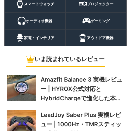
ッチ
9,882
スマートウォッチ
プロジェクター
機レビュー | 1万円前後で通
円
話・AI機能まで使える高コス
9/6まで
パスマートウォッチ
オーディオ機器
ゲーミング
20%オフ
ポータブル冷
BougeRV CRH20 実機レビ
43,499円
蔵庫
35,131
ュー | バッテリー対応で車中
円
家電・インテリア
アウトドア機器
泊にも使いやすいポータブル
10/9まで
冷蔵庫
いま読まれているレビュー
5%オフ
ソーラーパネ
BougeRV Arch Pro 200W
39,580円
ル
37,601
実機レビュー | 曲がる・軽
円
い・車載しやすい200Wソー
Amazfit Balance 3 実機レビュ
11/8まで
ラーパネル
ー | HYROX公式対応と
5%オフ
ミニPC
GEEKOM A9 MAX 2026 実
243,900円
HybridChargeで進化した本格
231,705
機レビュー | Ryzen AI 9 HX
円
トレーニングウォッチ
470搭載の高性能ミニPCを
11/30まで
LeadJoy Saber Plus 実機レビ
実機検証
5%オフ
ュー | 1000Hz・TMRスティッ
タブレット
TCL Note A1 NXTPAPER 実
92,980円