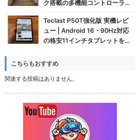
ク搭載の多機能コントローラー
88,331
機レビュー | 紙のような書き
円
心地と実用的なAI機能を検証
を検証
12/31まで
Teclast P50T強化版 実機レビ
5%オフ
ュー | Android 16・90Hz対応
ポータブル冷
BougeRV CRD2 V2.0 実機
36,283円
蔵庫
34,469
レビュー｜キャスター付き2
円
の格安11インチタブレットを検
室独立49Lポータブル冷蔵庫
1/22まで
証
5%オフ
こちらもおすすめ
扇風機
BougeRV F02 実機レビュー
8,980円
8,531
| 最大7.5m/s・8Ahバッテリ
円
関連する投稿はありません。
ー搭載のアウトドア扇風機
1/22まで
5%オフ
ポータブル冷
BougeRV CRX3 実機レビュ
27,183円
蔵庫
25,823
ー | －20℃冷凍対応・バッ
円
テリー駆動もできるポータブ
1/22まで
ル冷蔵庫
20%オフ
タブレット
FPD CP10-J1 実機レビュー
19,199円