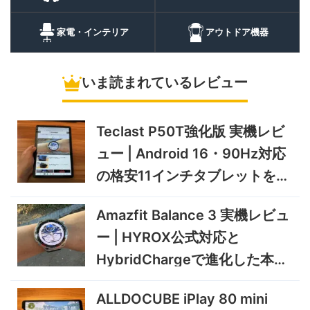
20%オフ
ポータブル冷
BougeRV CRH20 実機レビ
43,499円
蔵庫
35,131
ュー | バッテリー対応で車中
円
家電・インテリア
アウトドア機器
泊にも使いやすいポータブル
10/9まで
冷蔵庫
いま読まれているレビュー
5%オフ
ソーラーパネ
BougeRV Arch Pro 200W
39,580円
ル
37,601
実機レビュー | 曲がる・軽
円
い・車載しやすい200Wソー
Teclast P50T強化版 実機レビ
11/8まで
ラーパネル
ュー | Android 16・90Hz対応
5%オフ
ミニPC
GEEKOM A9 MAX 2026 実
243,900円
の格安11インチタブレットを検
231,705
機レビュー | Ryzen AI 9 HX
円
証
470搭載の高性能ミニPCを
11/30まで
Amazfit Balance 3 実機レビュ
実機検証
5%オフ
ー | HYROX公式対応と
タブレット
TCL Note A1 NXTPAPER 実
92,980円
HybridChargeで進化した本格
88,331
機レビュー | 紙のような書き
円
心地と実用的なAI機能を検証
トレーニングウォッチ
12/31まで
ALLDOCUBE iPlay 80 mini