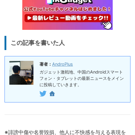
イヤホン
『EarFun Air Pro 4』レビュ
9,990円
7,491
ー、Snapdragon Sound対
円
応の高コスパなワイヤレスイ
終了日未定
ヤホン
10%オフ
AI動画生成ツ
DomoAIレビュー | 画像から
86,595円
この記事を書いた人
ール
77,936
AI動画生成！使い方・料金プ
円
ラン・割引まとめ
終了日未定
著者：
AndroPlus
5%オフ
ボイスレコー
『PLAUD NOTE』レビュ
27,500円
ガジェット激戦地、中国のAndroidスマート
ダー
26,125
ー、文字起こし＆GPT-4o要
フォン・タブレットの最新ニュースをメイン
円
約機能搭載、超薄型のAIボイ
に投稿していきます。
終了日未定
スレコーダー
5%オフ
ボイスレコー
『PLAUD NotePin』レビュ
27,500円
ダー
26,125
ー！録音・文字起こし・要約
円
までこれ1台、超小型ウェア
終了日未定
ラブルAIボイスレコーダー
※誹謗中傷や名誉毀損、他人に不快感を与える表現を
30%オフ