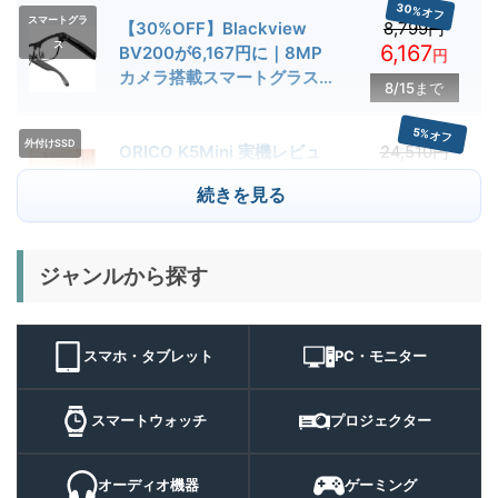
30%オフ
スマートグラ
【30%OFF】Blackview
8,799円
ス
6,167
BV200が6,167円に｜8MP
円
カメラ搭載スマートグラス用
8/15まで
クーポン配布中
5%オフ
外付けSSD
ORICO K5Mini 実機レビュ
24,510円
23,284
ー | スマホの容量不足対策に
円
続きを見る
便利な小型外付けSSD
8/22まで
29%オフ
キャンプライ
ジャンルから探す
BougeRV T1 キャンプライ
15,980円
ト
11,384
ト 実機レビュー | 最大
円
3000lm・最長102時間の多
9/1まで
機能キャンプライトを徹底検
スマホ・タブレット
PC・モニター
証
10%オフ
スマートウォ
FOSMET QS40 第3世代 実
10,980円
ッチ
9,882
スマートウォッチ
プロジェクター
機レビュー | 1万円前後で通
円
話・AI機能まで使える高コス
9/6まで
パスマートウォッチ
オーディオ機器
ゲーミング