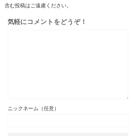
『OpenRock S2』レビュ
9,980円
イヤホン
含む投稿はご遠慮ください。
6,986
ー！超軽量オープンイヤー型
円
イヤホンの特徴・使い方・メ
終了日未定
気軽にコメントをどうぞ！
リットデメリット徹底解説
※価格・在庫は変動するため、最新情報は各記事でご確認ください。
ニックネーム（任意）