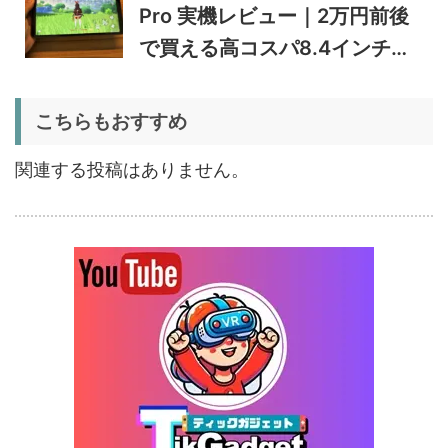
5%オフ
Pro 実機レビュー｜2万円前後
ポータブル冷
BougeRV CRD2 V2.0 実機
36,283円
蔵庫
34,469
レビュー｜キャスター付き2
円
で買える高コスパ8.4インチ
室独立49Lポータブル冷蔵庫
1/22まで
Androidタブレット
5%オフ
こちらもおすすめ
扇風機
BougeRV F02 実機レビュー
8,980円
8,531
| 最大7.5m/s・8Ahバッテリ
円
関連する投稿はありません。
ー搭載のアウトドア扇風機
1/22まで
5%オフ
ポータブル冷
BougeRV CRX3 実機レビュ
27,183円
蔵庫
25,823
ー | －20℃冷凍対応・バッ
円
テリー駆動もできるポータブ
1/22まで
ル冷蔵庫
20%オフ
タブレット
FPD CP10-J1 実機レビュー
19,199円
15,504
| 1万円台で買えるAndroid
円
16搭載10.1インチタブレット
終了日未定
25%オフ