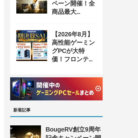
ペーン開催！全
商品最大
70%OFF＆豪華
購入特典、8月
【2026年8月】
31日まで
高性能ゲーミン
グPCが大特
価！フロンティ
ア『半期決算
SALE』開催、
セール情報まと
め
新着記事
BougeRV創立9周年