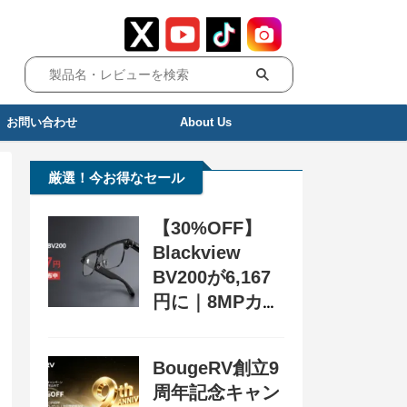
お問い合わせ
About Us
厳選！今お得なセール
【30%OFF】
Blackview
BV200が6,167
円に｜8MPカメ
ラ搭載スマート
グラス用クーポ
BougeRV創立9
ン配布中
周年記念キャン