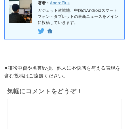
著者：
AndroPlus
5%オフ
ボイスレコー
『PLAUD NOTE』レビュ
27,500円
ガジェット激戦地、中国のAndroidスマート
ダー
26,125
ー、文字起こし＆GPT-4o要
フォン・タブレットの最新ニュースをメイン
円
約機能搭載、超薄型のAIボイ
に投稿していきます。
終了日未定
スレコーダー
5%オフ
ボイスレコー
『PLAUD NotePin』レビュ
27,500円
ダー
26,125
ー！録音・文字起こし・要約
円
までこれ1台、超小型ウェア
終了日未定
ラブルAIボイスレコーダー
※誹謗中傷や名誉毀損、他人に不快感を与える表現を
30%オフ
『OpenRock S2』レビュ
9,980円
イヤホン
含む投稿はご遠慮ください。
6,986
ー！超軽量オープンイヤー型
円
イヤホンの特徴・使い方・メ
終了日未定
気軽にコメントをどうぞ！
リットデメリット徹底解説
※価格・在庫は変動するため、最新情報は各記事でご確認ください。