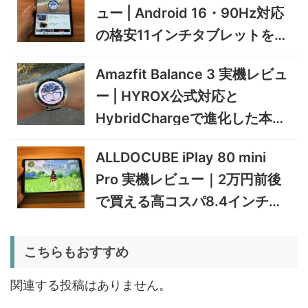
ュー | Android 16・90Hz対応
5%オフ
ミニPC
GEEKOM A9 MAX 2026 実
243,900円
の格安11インチタブレットを検
231,705
機レビュー | Ryzen AI 9 HX
円
証
470搭載の高性能ミニPCを
11/30まで
Amazfit Balance 3 実機レビュ
実機検証
5%オフ
ー | HYROX公式対応と
タブレット
TCL Note A1 NXTPAPER 実
92,980円
HybridChargeで進化した本格
88,331
機レビュー | 紙のような書き
円
心地と実用的なAI機能を検証
トレーニングウォッチ
12/31まで
ALLDOCUBE iPlay 80 mini
5%オフ
Pro 実機レビュー｜2万円前後
ポータブル冷
BougeRV CRD2 V2.0 実機
36,283円
蔵庫
34,469
レビュー｜キャスター付き2
円
で買える高コスパ8.4インチ
室独立49Lポータブル冷蔵庫
1/22まで
Androidタブレット
5%オフ
こちらもおすすめ
扇風機
BougeRV F02 実機レビュー
8,980円
8,531
| 最大7.5m/s・8Ahバッテリ
円
関連する投稿はありません。
ー搭載のアウトドア扇風機
1/22まで