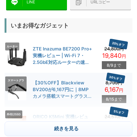
LINE
URLコピー
いまお得なガジェット
20%オフ
ルーター
ZTE Inazuma BE7200 Pro+
24,800円
19,840
実機レビュー | Wi-Fi 7・
円
2.5GbE対応ルーターの速度
8/9まで
とゲーム性能を検証
30%オフ
スマートグラ
【30%OFF】Blackview
8,799円
ス
6,167
BV200が6,167円に｜8MP
円
カメラ搭載スマートグラス用
8/15まで
クーポン配布中
5%オフ
外付けSSD
ORICO K5Mini 実機レビュ
24,510円
23,284
ー | スマホの容量不足対策に
円
続きを見る
便利な小型外付けSSD
8/22まで