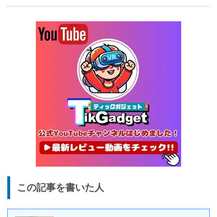
5%オフ
ポータブル冷
BougeRV CRX3 実機レビュ
27,183円
蔵庫
25,823
ー | －20℃冷凍対応・バッ
円
テリー駆動もできるポータブ
1/22まで
ル冷蔵庫
20%オフ
タブレット
FPD CP10-J1 実機レビュー
19,199円
15,504
| 1万円台で買えるAndroid
円
16搭載10.1インチタブレット
終了日未定
25%オフ
イヤホン
『EarFun Air Pro 4』レビュ
9,990円
7,491
ー、Snapdragon Sound対
円
応の高コスパなワイヤレスイ
終了日未定
ヤホン
10%オフ
AI動画生成ツ
DomoAIレビュー | 画像から
86,595円
この記事を書いた人
ール
77,936
AI動画生成！使い方・料金プ
円
ラン・割引まとめ
終了日未定