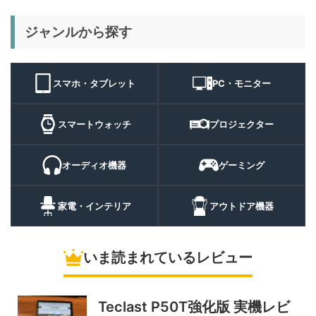
29%オフ
キャンプライ
ジャンルから探す
BougeRV T1 キャンプライ
15,980円
ト
11,384
ト 実機レビュー | 最大
円
3000lm・最長102時間の多
9/1まで
機能キャンプライトを徹底検
スマホ・タブレット
PC・モニター
証
10%オフ
スマートウォ
FOSMET QS40 第3世代 実
10,980円
ッチ
9,882
スマートウォッチ
プロジェクター
機レビュー | 1万円前後で通
円
話・AI機能まで使える高コス
9/6まで
パスマートウォッチ
オーディオ機器
ゲーミング
20%オフ
ポータブル冷
BougeRV CRH20 実機レビ
43,499円
蔵庫
35,131
ュー | バッテリー対応で車中
円
家電・インテリア
アウトドア機器
泊にも使いやすいポータブル
10/9まで
冷蔵庫
いま読まれているレビュー
5%オフ
ソーラーパネ
BougeRV Arch Pro 200W
39,580円
ル
37,601
実機レビュー | 曲がる・軽
円
い・車載しやすい200Wソー
Teclast P50T強化版 実機レビ
11/8まで
ラーパネル