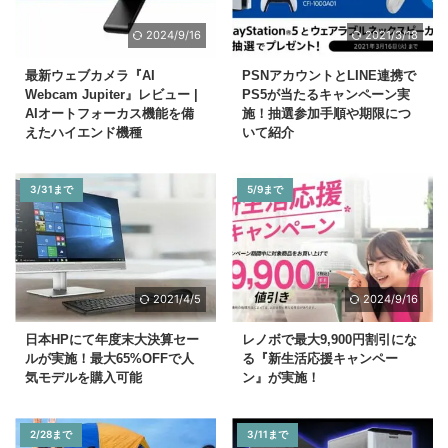
2024/9/16
2021/3/18
最新ウェブカメラ『AI
PSNアカウントとLINE連携で
Webcam Jupiter』レビュー |
PS5が当たるキャンペーン実
AIオートフォーカス機能を備
施！抽選参加手順や期限につ
えたハイエンド機種
いて紹介
3/31まで
5/9まで
2021/4/5
2024/9/16
日本HPにて年度末大決算セー
レノボで最大9,900円割引にな
ルが実施！最大65%OFFで人
る『新生活応援キャンペー
気モデルを購入可能
ン』が実施！
2/28まで
3/11まで