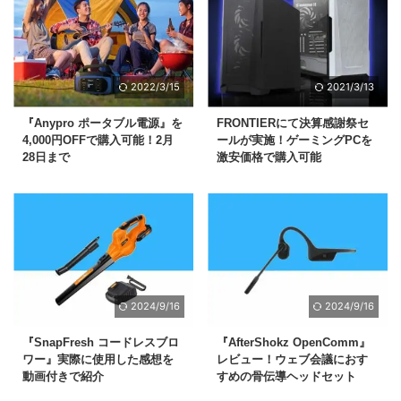
2022/3/15
2021/3/13
『Anypro ポータブル電源』を
FRONTIERにて決算感謝祭セ
4,000円OFFで購入可能！2月
ールが実施！ゲーミングPCを
28日まで
激安価格で購入可能
2024/9/16
2024/9/16
『SnapFresh コードレスブロ
『AfterShokz OpenComm』
ワー』実際に使用した感想を
レビュー！ウェブ会議におす
動画付きで紹介
すめの骨伝導ヘッドセット