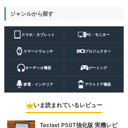
29%オフ
キャンプライ
ジャンルから探す
BougeRV T1 キャンプライ
15,980円
ト
11,384
ト 実機レビュー | 最大
円
3000lm・最長102時間の多
9/1まで
機能キャンプライトを徹底検
スマホ・タブレット
PC・モニター
証
10%オフ
スマートウォ
FOSMET QS40 第3世代 実
10,980円
ッチ
9,882
スマートウォッチ
プロジェクター
機レビュー | 1万円前後で通
円
話・AI機能まで使える高コス
9/6まで
パスマートウォッチ
オーディオ機器
ゲーミング
20%オフ
ポータブル冷
BougeRV CRH20 実機レビ
43,499円
蔵庫
35,131
ュー | バッテリー対応で車中
円
家電・インテリア
アウトドア機器
泊にも使いやすいポータブル
10/9まで
冷蔵庫
いま読まれているレビュー
5%オフ
ソーラーパネ
BougeRV Arch Pro 200W
39,580円
ル
37,601
実機レビュー | 曲がる・軽
円
い・車載しやすい200Wソー
Teclast P50T強化版 実機レビ
11/8まで
ラーパネル