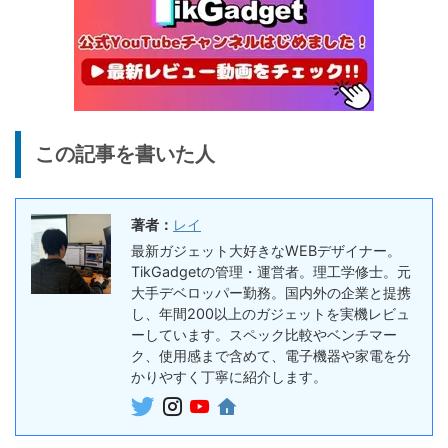
5%オフ
ボイスレコー
『PLAUD NOTE』レビュ
27,500円
ダー
26,125
ー、文字起こし＆GPT-4o要
円
約機能搭載、超薄型のAIボイ
終了日未定
スレコーダー
5%オフ
ボイスレコー
『PLAUD NotePin』レビュ
27,500円
この記事を書いた人
ダー
26,125
ー！録音・文字起こし・要約
円
までこれ1台、超小型ウェア
終了日未定
ラブルAIボイスレコーダー
著者：
レイ
30%オフ
最新ガジェット大好きなWEBデザイナー。
『OpenRock S2』レビュ
9,980円
イヤホン
TikGadgetの管理・運営者。理工学修士。元
6,986
ー！超軽量オープンイヤー型
円
大手デベロッパー勤務。国内外の企業と提携
イヤホンの特徴・使い方・メ
終了日未定
し、年間200以上のガジェットを実機レビュ
リットデメリット徹底解説
ーしています。スペック比較やベンチマー
ク、使用感まで含めて、電子機器や家電を分
※価格・在庫は変動するため、最新情報は各記事でご確認ください。
かりやすく丁寧に紹介します。