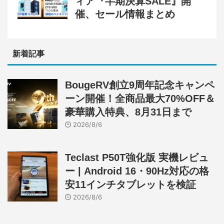
ィア『半期決算SALE』開
催、セール情報まとめ
新着記事
BougeRV創立9周年記念キャンペ
ーン開催！全商品最大70%OFF＆
豪華購入特典、8月31日まで
2026/8/6
Teclast P50T強化版 実機レビュ
ー | Android 16・90Hz対応の格
安11インチタブレットを検証
2026/8/6