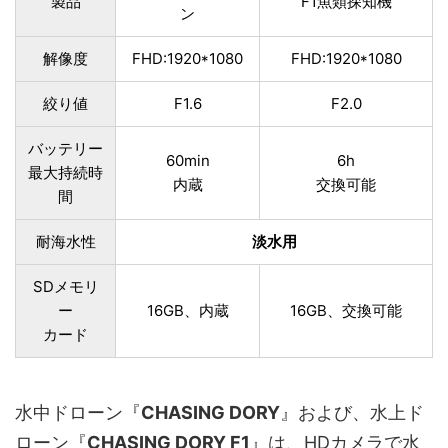
製品
F1魚類探知機
ン
解像度
FHD:1920*1080
FHD:1920*1080
絞り値
F1.6
F2.0
バッテリー
60min
6h
最大持続時
内蔵
交換可能
間
耐海水性
淡水用
SDメモリ
ー
16GB、内蔵
16GB、交換可能
カード
水中ドローン『
CHASING DORY
』および、水上ド
ローン『
CHASING DORY F1
』は、HDカメラで水