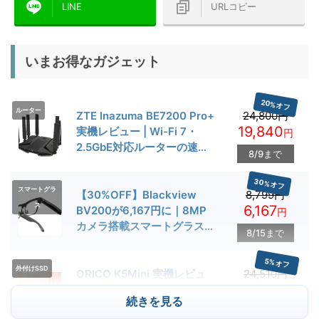
LINE
URLコピー
いまお得なガジェット
20%オフ
ルーター
ZTE Inazuma BE7200 Pro+
24,800円
19,840
実機レビュー | Wi-Fi 7・
円
2.5GbE対応ルーターの速度
8/9まで
とゲーム性能を検証
30%オフ
スマートグラ
【30%OFF】Blackview
8,799円
ス
6,167
BV200が6,167円に｜8MP
円
カメラ搭載スマートグラス用
8/15まで
クーポン配布中
5%オフ
外付けSSD
ORICO K5Mini 実機レビュ
24,510円
23,284
ー | スマホの容量不足対策に
円
続きを見る
便利な小型外付けSSD
8/22まで