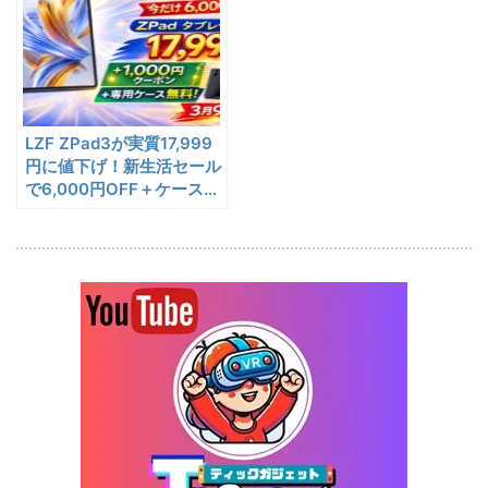
5%オフ
ポータブル冷
BougeRV CRX3 実機レビュ
27,183円
蔵庫
25,823
ー | －20℃冷凍対応・バッ
円
テリー駆動もできるポータブ
1/22まで
ル冷蔵庫
LZF ZPad3が実質17,999
20%オフ
タブレット
FPD CP10-J1 実機レビュー
19,199円
円に値下げ！新生活セール
15,504
| 1万円台で買えるAndroid
で6,000円OFF＋ケース無
円
料のキャンペーン開始
16搭載10.1インチタブレット
終了日未定
25%オフ
イヤホン
『EarFun Air Pro 4』レビュ
9,990円
7,491
ー、Snapdragon Sound対
円
応の高コスパなワイヤレスイ
終了日未定
ヤホン
10%オフ
AI動画生成ツ
DomoAIレビュー | 画像から
86,595円
ール
77,936
AI動画生成！使い方・料金プ
円
ラン・割引まとめ
終了日未定