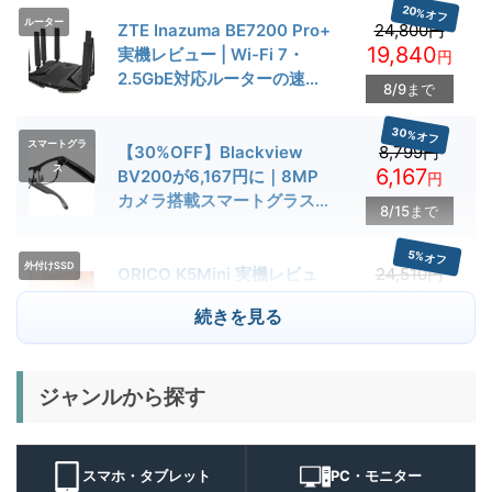
20%オフ
ルーター
ZTE Inazuma BE7200 Pro+
24,800円
19,840
実機レビュー | Wi-Fi 7・
円
2.5GbE対応ルーターの速度
8/9まで
とゲーム性能を検証
30%オフ
スマートグラ
【30%OFF】Blackview
8,799円
ス
6,167
BV200が6,167円に｜8MP
円
カメラ搭載スマートグラス用
8/15まで
クーポン配布中
5%オフ
外付けSSD
ORICO K5Mini 実機レビュ
24,510円
23,284
ー | スマホの容量不足対策に
円
続きを見る
便利な小型外付けSSD
8/22まで
29%オフ
キャンプライ
ジャンルから探す
BougeRV T1 キャンプライ
15,980円
ト
11,384
ト 実機レビュー | 最大
円
3000lm・最長102時間の多
9/1まで
機能キャンプライトを徹底検
スマホ・タブレット
PC・モニター