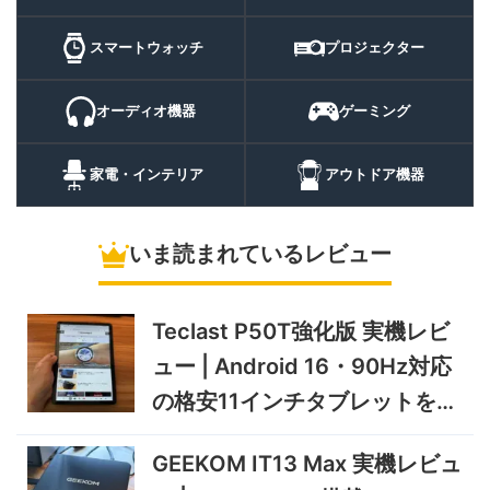
証
10%オフ
スマートウォ
FOSMET QS40 第3世代 実
10,980円
ッチ
9,882
スマートウォッチ
プロジェクター
機レビュー | 1万円前後で通
円
話・AI機能まで使える高コス
9/6まで
パスマートウォッチ
オーディオ機器
ゲーミング
20%オフ
ポータブル冷
BougeRV CRH20 実機レビ
43,499円
蔵庫
35,131
ュー | バッテリー対応で車中
円
家電・インテリア
アウトドア機器
泊にも使いやすいポータブル
10/9まで
冷蔵庫
いま読まれているレビュー
5%オフ
ソーラーパネ
BougeRV Arch Pro 200W
39,580円
ル
37,601
実機レビュー | 曲がる・軽
円
い・車載しやすい200Wソー
Teclast P50T強化版 実機レビ
11/8まで
ラーパネル
ュー | Android 16・90Hz対応
5%オフ
ミニPC
GEEKOM A9 MAX 2026 実
243,900円
の格安11インチタブレットを検
231,705
機レビュー | Ryzen AI 9 HX
円
証
470搭載の高性能ミニPCを
11/30まで
GEEKOM IT13 Max 実機レビュ
実機検証