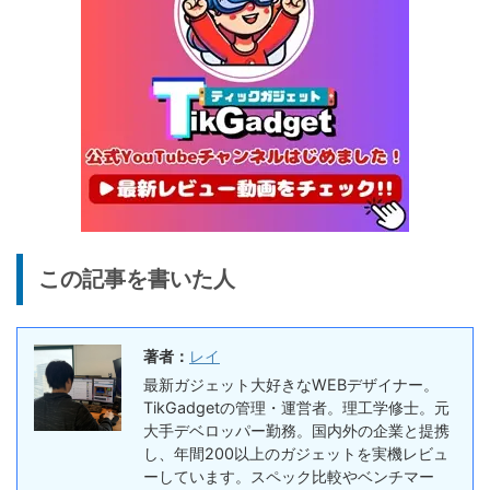
タブレット
FPD CP10-J1 実機レビュー
19,199円
15,504
| 1万円台で買えるAndroid
円
16搭載10.1インチタブレット
終了日未定
25%オフ
イヤホン
『EarFun Air Pro 4』レビュ
9,990円
7,491
ー、Snapdragon Sound対
円
応の高コスパなワイヤレスイ
終了日未定
ヤホン
10%オフ
AI動画生成ツ
DomoAIレビュー | 画像から
86,595円
この記事を書いた人
ール
77,936
AI動画生成！使い方・料金プ
円
ラン・割引まとめ
終了日未定
著者：
レイ
5%オフ
ボイスレコー
『PLAUD NOTE』レビュ
27,500円
最新ガジェット大好きなWEBデザイナー。
ダー
26,125
ー、文字起こし＆GPT-4o要
TikGadgetの管理・運営者。理工学修士。元
円
約機能搭載、超薄型のAIボイ
大手デベロッパー勤務。国内外の企業と提携
終了日未定
スレコーダー
し、年間200以上のガジェットを実機レビュ
ーしています。スペック比較やベンチマー
5%オフ