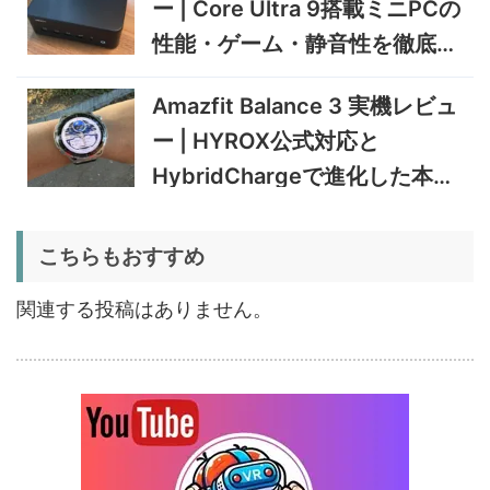
5%オフ
ー | Core Ultra 9搭載ミニPCの
タブレット
TCL Note A1 NXTPAPER 実
92,980円
性能・ゲーム・静音性を徹底検
88,331
機レビュー | 紙のような書き
円
心地と実用的なAI機能を検証
証
12/31まで
Amazfit Balance 3 実機レビュ
5%オフ
ー | HYROX公式対応と
ポータブル冷
BougeRV CRD2 V2.0 実機
36,283円
蔵庫
34,469
レビュー｜キャスター付き2
円
HybridChargeで進化した本格
室独立49Lポータブル冷蔵庫
1/22まで
トレーニングウォッチ
5%オフ
こちらもおすすめ
扇風機
BougeRV F02 実機レビュー
8,980円
8,531
| 最大7.5m/s・8Ahバッテリ
円
関連する投稿はありません。
ー搭載のアウトドア扇風機
1/22まで
5%オフ
ポータブル冷
BougeRV CRX3 実機レビュ
27,183円
蔵庫
25,823
ー | －20℃冷凍対応・バッ
円
テリー駆動もできるポータブ
1/22まで
ル冷蔵庫
20%オフ