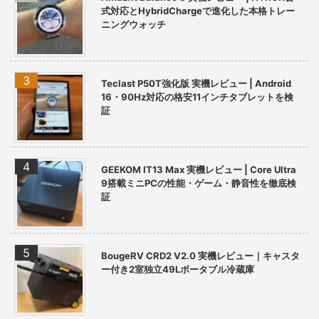
式対応とHybridChargeで進化した本格トレー
ニングウォッチ
Teclast P50T強化版 実機レビュー | Android
16・90Hz対応の格安11インチタブレットを検
証
GEEKOM IT13 Max 実機レビュー | Core Ultra
9搭載ミニPCの性能・ゲーム・静音性を徹底検
証
BougeRV CRD2 V2.0 実機レビュー｜キャスタ
ー付き2室独立49Lポータブル冷蔵庫