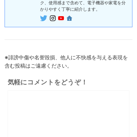
ボイスレコー
ク、使用感まで含めて、電子機器や家電を分
『PLAUD NotePin』レビュ
27,500円
ダー
かりやすく丁寧に紹介します。
26,125
ー！録音・文字起こし・要約
円
までこれ1台、超小型ウェア
終了日未定
ラブルAIボイスレコーダー
30%オフ
『OpenRock S2』レビュ
9,980円
イヤホン
6,986
ー！超軽量オープンイヤー型
円
イヤホンの特徴・使い方・メ
終了日未定
※誹謗中傷や名誉毀損、他人に不快感を与える表現を
リットデメリット徹底解説
含む投稿はご遠慮ください。
※価格・在庫は変動するため、最新情報は各記事でご確認ください。
気軽にコメントをどうぞ！