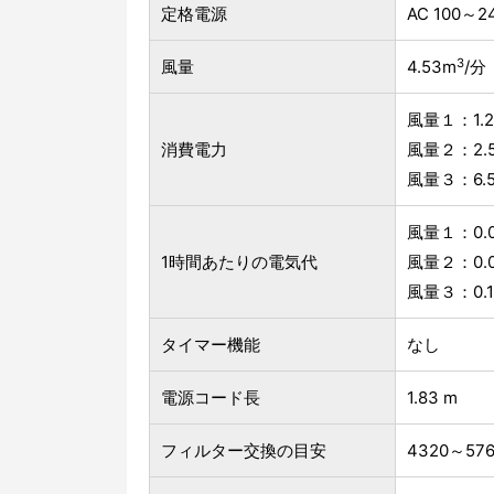
定格電源
AC 100～24
3
風量
4.53m
/分
風量１：1.2 
消費電力
風量２：2.5 
風量３：6.5
風量１：0.02
1時間あたりの電気代
風量２：0.04
風量３：0.14
タイマー機能
なし
電源コード長
1.83 m
フィルター交換の目安
4320～57