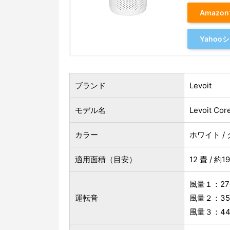
Amazo
Yaho
ブランド
Levoit
モデル名
Levoit Cor
カラー
ホワイト / 
適用面積（目安）
12 畳 / 約19
風量１：27
運転音
風量２：35
風量３：44