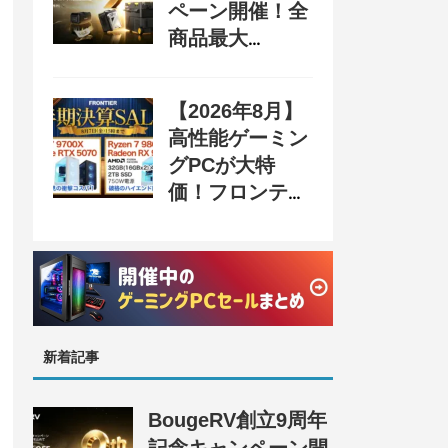
ペーン開催！全
商品最大
70%OFF＆豪華
購入特典、8月
【2026年8月】
31日まで
高性能ゲーミン
グPCが大特
価！フロンティ
ア『半期決算
SALE』開催、
セール情報まと
め
新着記事
BougeRV創立9周年