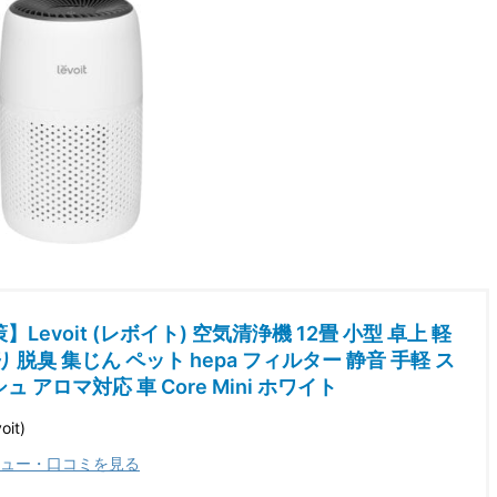
Levoit (レボイト) 空気清浄機 12畳 小型 卓上 軽
 脱臭 集じん ペット hepa フィルター 静音 手軽 ス
 アロマ対応 車 Core Mini ホワイト
it)
ュー・口コミを見る