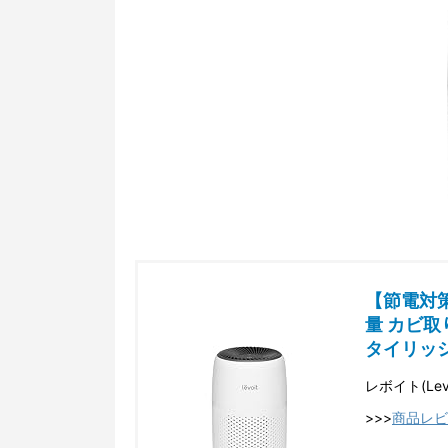
【節電対策】
量 カビ取り
タイリッシュ
レボイト(Levo
>>>
商品レビ