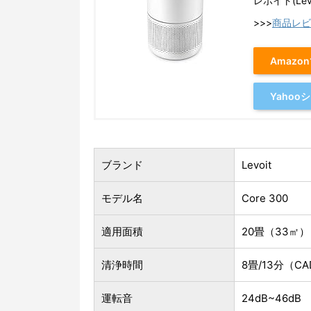
レボイト(Levo
>>>
商品レビ
Amazo
Yaho
ブランド
Levoit
モデル名
Core 300
適用面積
20畳（33㎡）
清浄時間
8畳/13分（CA
運転音
24dB~46dB