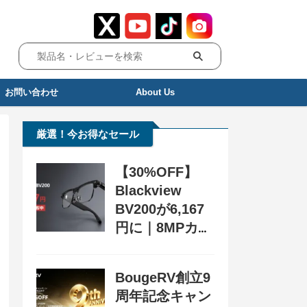
お問い合わせ
About Us
厳選！今お得なセール
【30%OFF】
Blackview
BV200が6,167
円に｜8MPカメ
ラ搭載スマート
グラス用クーポ
BougeRV創立9
ン配布中
周年記念キャン