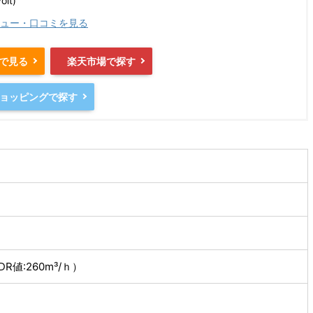
it)
ュー・口コミを見る
nで見る
楽天市場で探す
oショッピングで探す
DR値:260m³/ｈ）