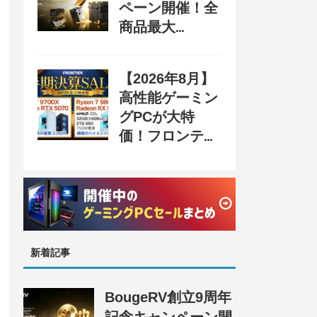
ペーン開催！全
商品最大
70%OFF＆豪華
購入特典、8月
【2026年8月】
31日まで
高性能ゲーミン
グPCが大特
価！フロンティ
ア『半期決算
SALE』開催、
セール情報まと
め
新着記事
BougeRV創立9周年