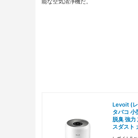
能な空気清浄機だ。
Levoit
タバコ 小
脱臭 強力
スダスト カ