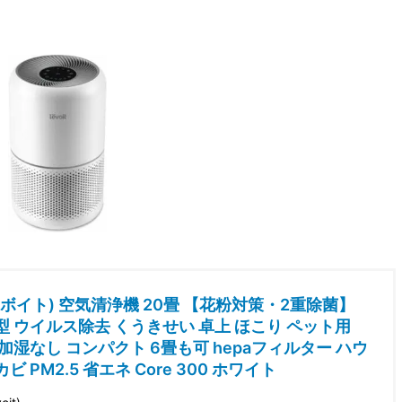
 (レボイト) 空気清浄機 20畳 【花粉対策・2重除菌】
型 ウイルス除去 くうきせい 卓上 ほこり ペット用
 加湿なし コンパクト 6畳も可 hepaフィルター ハウ
ビ PM2.5 省エネ Core 300 ホワイト