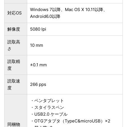
Windows 7以降、Mac OS X 10.11以降、
対応OS
Android6.0以降
解像度
5080 lpi
読取高
10 mm
さ
読取精
±0.1 mm
度
読取速
266 pps
度
・ペンタブレット
・スタイラスペン
・USB2.0 ケーブル
・OTGアタプタ（TypeC&microUSB）×2
同梱物