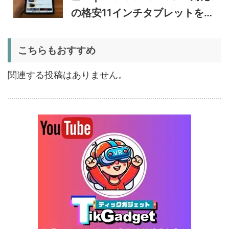
蔵庫
34,469
レビュー｜キャスター付き2
円
の格安11インチタブレットを検
室独立49Lポータブル冷蔵庫
1/22まで
証
5%オフ
こちらもおすすめ
扇風機
BougeRV F02 実機レビュー
8,980円
8,531
| 最大7.5m/s・8Ahバッテリ
円
関連する投稿はありません。
ー搭載のアウトドア扇風機
1/22まで
5%オフ
ポータブル冷
BougeRV CRX3 実機レビュ
27,183円
蔵庫
25,823
ー | －20℃冷凍対応・バッ
円
テリー駆動もできるポータブ
1/22まで
ル冷蔵庫
20%オフ
タブレット
FPD CP10-J1 実機レビュー
19,199円
15,504
| 1万円台で買えるAndroid
円
16搭載10.1インチタブレット
終了日未定
25%オフ
イヤホン
『EarFun Air Pro 4』レビュ
9,990円