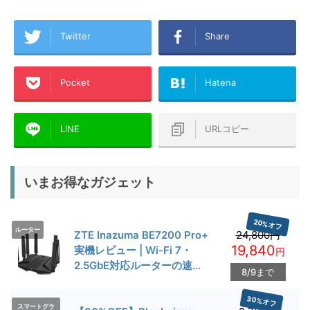
Twitter
Share
Pocket
Hatena
LINE
URLコピー
いまお得なガジェット
20%オフ
ルーター
ZTE Inazuma BE7200 Pro+
24,800円
19,840
実機レビュー | Wi-Fi 7・
円
2.5GbE対応ルーターの速度
8/9まで
とゲーム性能を検証
30%オフ
スマートグラ