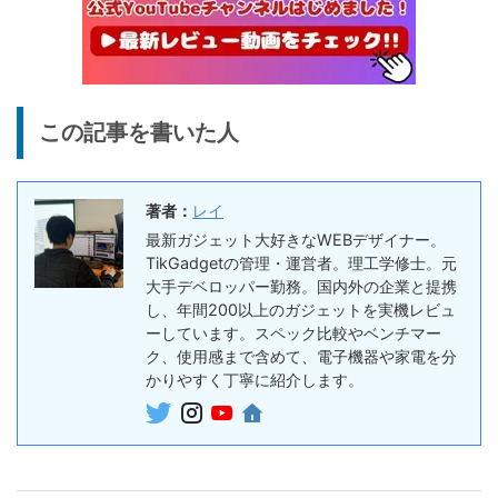
7,491
ー、Snapdragon Sound対
円
応の高コスパなワイヤレスイ
終了日未定
ヤホン
10%オフ
AI動画生成ツ
DomoAIレビュー | 画像から
86,595円
この記事を書いた人
ール
77,936
AI動画生成！使い方・料金プ
円
ラン・割引まとめ
終了日未定
著者：
レイ
5%オフ
ボイスレコー
『PLAUD NOTE』レビュ
27,500円
最新ガジェット大好きなWEBデザイナー。
ダー
26,125
ー、文字起こし＆GPT-4o要
TikGadgetの管理・運営者。理工学修士。元
円
約機能搭載、超薄型のAIボイ
大手デベロッパー勤務。国内外の企業と提携
終了日未定
スレコーダー
し、年間200以上のガジェットを実機レビュ
ーしています。スペック比較やベンチマー
5%オフ
ボイスレコー
ク、使用感まで含めて、電子機器や家電を分
『PLAUD NotePin』レビュ
27,500円
ダー
かりやすく丁寧に紹介します。
26,125
ー！録音・文字起こし・要約
円
までこれ1台、超小型ウェア
終了日未定
ラブルAIボイスレコーダー
30%オフ
『OpenRock S2』レビュ
9,980円
イヤホン