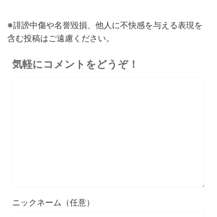
6,986
ー！超軽量オープンイヤー型
円
イヤホンの特徴・使い方・メ
終了日未定
※誹謗中傷や名誉毀損、他人に不快感を与える表現を
リットデメリット徹底解説
含む投稿はご遠慮ください。
※価格・在庫は変動するため、最新情報は各記事でご確認ください。
気軽にコメントをどうぞ！
ニックネーム（任意）