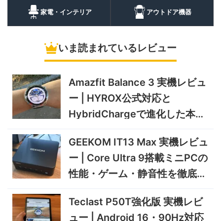
蔵庫
35,131
ュー | バッテリー対応で車中
円
家電・インテリア
アウトドア機器
泊にも使いやすいポータブル
10/9まで
冷蔵庫
いま読まれているレビュー
5%オフ
ソーラーパネ
BougeRV Arch Pro 200W
39,580円
ル
37,601
実機レビュー | 曲がる・軽
円
い・車載しやすい200Wソー
Amazfit Balance 3 実機レビュ
11/8まで
ラーパネル
ー | HYROX公式対応と
5%オフ
ミニPC
GEEKOM A9 MAX 2026 実
243,900円
HybridChargeで進化した本格
231,705
機レビュー | Ryzen AI 9 HX
円
トレーニングウォッチ
470搭載の高性能ミニPCを
11/30まで
GEEKOM IT13 Max 実機レビュ
実機検証
5%オフ
ー | Core Ultra 9搭載ミニPCの
タブレット
TCL Note A1 NXTPAPER 実
92,980円
性能・ゲーム・静音性を徹底検
88,331
機レビュー | 紙のような書き
円
心地と実用的なAI機能を検証
証
12/31まで
Teclast P50T強化版 実機レビ
5%オフ
ュー | Android 16・90Hz対応
ポータブル冷
BougeRV CRD2 V2.0 実機
36,283円