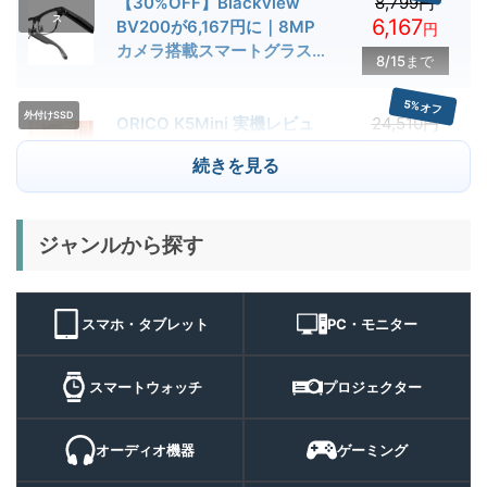
【30%OFF】Blackview
8,799円
ス
6,167
BV200が6,167円に｜8MP
円
カメラ搭載スマートグラス用
8/15まで
クーポン配布中
5%オフ
外付けSSD
ORICO K5Mini 実機レビュ
24,510円
23,284
ー | スマホの容量不足対策に
円
続きを見る
便利な小型外付けSSD
8/22まで
29%オフ
キャンプライ
ジャンルから探す
BougeRV T1 キャンプライ
15,980円
ト
11,384
ト 実機レビュー | 最大
円
3000lm・最長102時間の多
9/1まで
機能キャンプライトを徹底検
スマホ・タブレット
PC・モニター
証
10%オフ
スマートウォ
FOSMET QS40 第3世代 実
10,980円
ッチ
9,882
スマートウォッチ
プロジェクター
機レビュー | 1万円前後で通
円
話・AI機能まで使える高コス
9/6まで
パスマートウォッチ
オーディオ機器
ゲーミング
20%オフ
ポータブル冷
BougeRV CRH20 実機レビ
43,499円