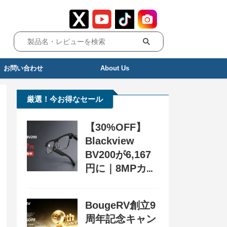
お問い合わせ
About Us
厳選！今お得なセール
【30%OFF】
Blackview
BV200が6,167
円に｜8MPカメ
ラ搭載スマート
グラス用クーポ
BougeRV創立9
ン配布中
周年記念キャン