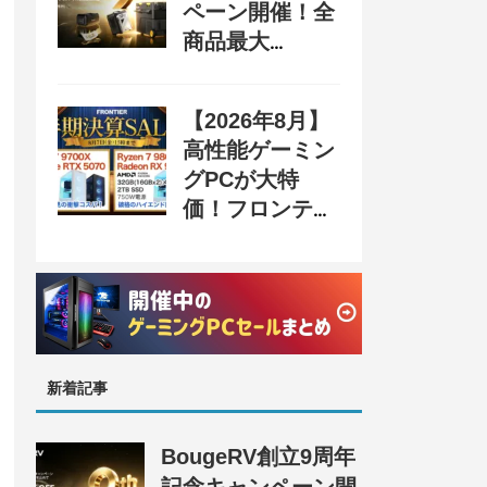
ペーン開催！全
商品最大
70%OFF＆豪華
購入特典、8月
【2026年8月】
31日まで
高性能ゲーミン
グPCが大特
価！フロンティ
ア『半期決算
SALE』開催、
セール情報まと
め
新着記事
BougeRV創立9周年