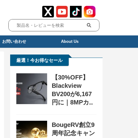
お問い合わせ
About Us
厳選！今お得なセール
【30%OFF】
Blackview
BV200が6,167
円に｜8MPカメ
ラ搭載スマート
グラス用クーポ
BougeRV創立9
ン配布中
周年記念キャン