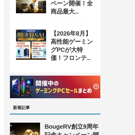
ペーン開催！全
商品最大
70%OFF＆豪華
購入特典、8月
【2026年8月】
31日まで
高性能ゲーミン
グPCが大特
価！フロンティ
ア『半期決算
SALE』開催、
セール情報まと
め
新着記事
BougeRV創立9周年