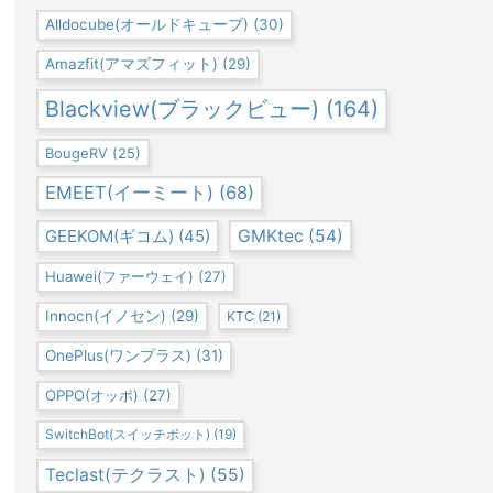
Alldocube(オールドキューブ)
(30)
Amazfit(アマズフィット)
(29)
Blackview(ブラックビュー)
(164)
BougeRV
(25)
EMEET(イーミート)
(68)
GEEKOM(ギコム)
(45)
GMKtec
(54)
Huawei(ファーウェイ)
(27)
Innocn(イノセン)
(29)
KTC
(21)
OnePlus(ワンプラス)
(31)
OPPO(オッポ)
(27)
SwitchBot(スイッチボット)
(19)
Teclast(テクラスト)
(55)