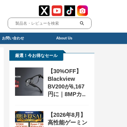
お問い合わせ
About Us
厳選！今お得なセール
【30%OFF】
Blackview
BV200が6,167
円に｜8MPカメ
ラ搭載スマート
グラス用クーポ
【2026年8月】
ン配布中
高性能ゲーミン