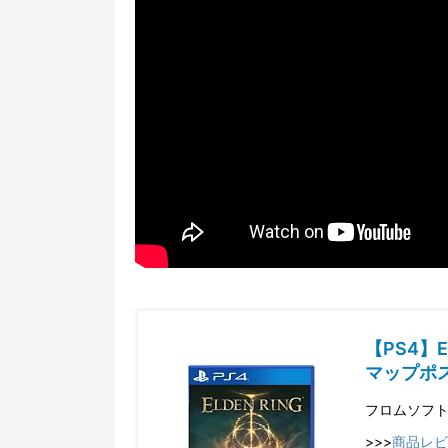
【PS4】
マップポ
フロムソフ
>>>
商品レビ