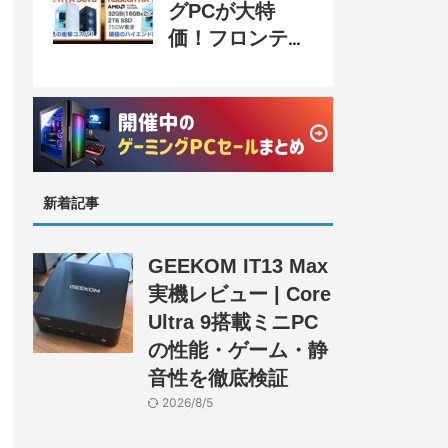
グPCが大特
価！フロンティ
ア『半期決算
SALE』開催、
セール情報まと
め
新着記事
GEEKOM IT13 Max
実機レビュー | Core
Ultra 9搭載ミニPC
の性能・ゲーム・静
音性を徹底検証
2026/8/5