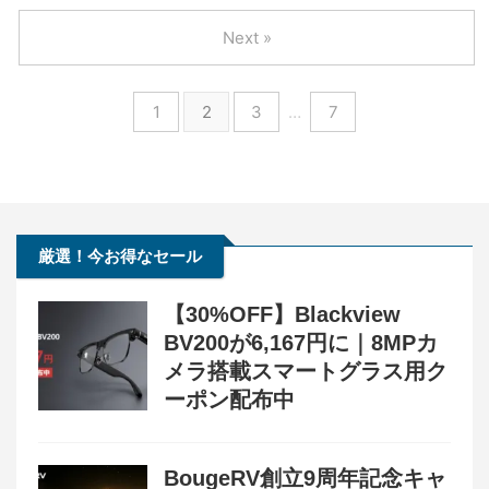
Next »
1
2
3
…
7
厳選！今お得なセール
【30%OFF】Blackview
BV200が6,167円に｜8MPカ
メラ搭載スマートグラス用ク
ーポン配布中
BougeRV創立9周年記念キャ