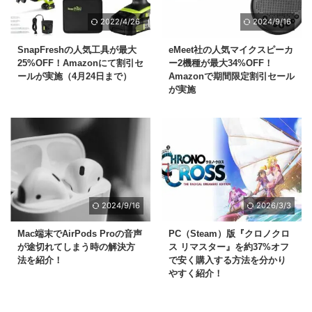
2022/4/26
2024/9/16
SnapFreshの人気工具が最大
eMeet社の人気マイクスピーカ
25%OFF！Amazonにて割引セ
ー2機種が最大34%OFF！
ールが実施（4月24日まで）
Amazonで期間限定割引セール
が実施
2024/9/16
2026/3/3
Mac端末でAirPods Proの音声
PC（Steam）版『クロノクロ
が途切れてしまう時の解決方
ス リマスター』を約37%オフ
法を紹介！
で安く購入する方法を分かり
やすく紹介！