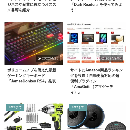
ジネスや副業に役立つオスス
『Dark Reader』を使ってみよ
メ書籍を紹介
う！
2022/4/25
2024/9/16
ボリュームノブを備えた最新
サイトにAmazon商品ランキン
ゲーミングキーボード
グを設置！自動更新対応の超
『JamesDonkey RS4』発表
便利プラグイン
『AmaGetti（アマゲッテ
ィ）』
4/24まで
4/17まで