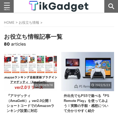
HOME
>
お役立ち情報
>
お役立ち情報記事一覧
80
articles
2024/9/16
2022/5/23
『アマゲッティ
外出先でもPS5で遊べる『PS
（AmaGetti）』ver2.0公開！
Remote Play』を使ってみよ
ショートコードでのAmazonラ
う！実際の手順・感想につい
ンキング設置に対応
て分かりやすく紹介