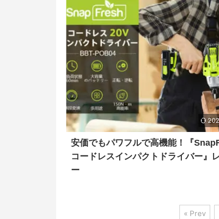
202
安価でもパワフルで高機能！『SnapFr
コードレスインパクトドライバー』
ー
« Prev