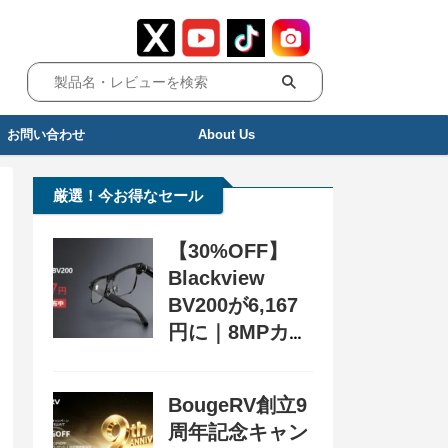
お問い合わせ
About Us
厳選！今お得なセール
【30%OFF】
Blackview
BV200が6,167
円に｜8MPカメ
ラ搭載スマート
グラス用クーポ
BougeRV創立9
ン配布中
周年記念キャン