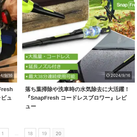
4/9/16
2024/9/16
esh
落ち葉掃除や洗車時の水気除去に大活躍！
レビュ
『SnapFresh コードレスブロワー』レビ
ュー
1
…
18
19
20