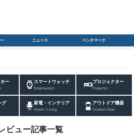
ー
ニュース
ベンチマーク
ニター
スマートウォッチ
プロジェクター
r
Smartwatch
Projector
ング
家電・インテリア
アウトドア機器
Home / Living
Outdoor Gear
レビュー記事一覧