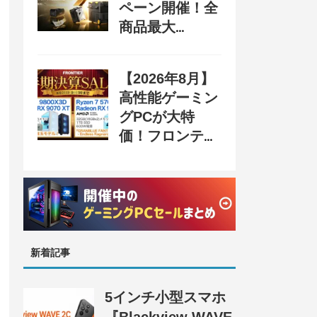
ペーン開催！全
商品最大
70%OFF＆豪華
購入特典、8月
【2026年8月】
31日まで
高性能ゲーミン
グPCが大特
価！フロンティ
ア『半期決算
SALE 奥義』開
催、セール情報
まとめ
新着記事
5インチ小型スマホ