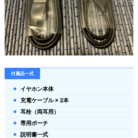
付属品一式
イヤホン本体
充電ケーブル × 2本
耳栓（両耳用）
専用ポーチ
説明書一式