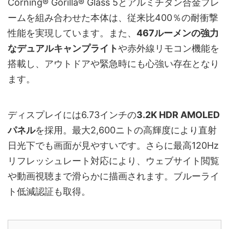
Corning® Gorilla® Glass 5とアルミチタン合金フレ
ームを組み合わせた本体は、従来比400％の耐衝撃
性能を実現しています。また、
467ルーメンの強力
なデュアルキャンプライト
や赤外線リモコン機能を
搭載し、アウトドアや緊急時にも心強い存在となり
ます。
ディスプレイには6.73インチの
3.2K HDR AMOLED
パネル
を採用。最大2,600ニトの高輝度により直射
日光下でも画面が見やすいです。さらに最高120Hz
リフレッシュレート対応により、ウェブサイト閲覧
や動画視聴まで滑らかに描画されます。ブルーライ
ト低減認証も取得。