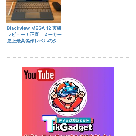
BougeRV CRX3 実機レビュ
27,183円
蔵庫
25,823
ー | －20℃冷凍対応・バッ
円
テリー駆動もできるポータブ
1/22まで
ル冷蔵庫
Blackview MEGA 12 実機
20%オフ
タブレット
FPD CP10-J1 実機レビュー
19,199円
レビュー！正直、メーカー
15,504
| 1万円台で買えるAndroid
史上最高傑作レベルのタブ
円
レット
16搭載10.1インチタブレット
終了日未定
25%オフ
イヤホン
『EarFun Air Pro 4』レビュ
9,990円
7,491
ー、Snapdragon Sound対
円
応の高コスパなワイヤレスイ
終了日未定
ヤホン
10%オフ
AI動画生成ツ
DomoAIレビュー | 画像から
86,595円
ール
77,936
AI動画生成！使い方・料金プ
円
ラン・割引まとめ
終了日未定
5%オフ
ボイスレコー
『PLAUD NOTE』レビュ
27,500円