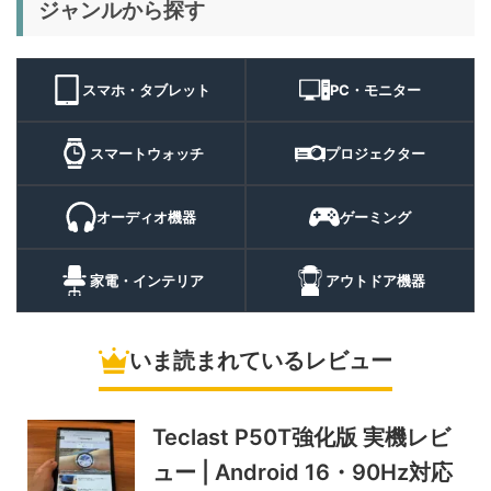
キャンプライ
ジャンルから探す
BougeRV T1 キャンプライ
15,980円
ト
11,384
ト 実機レビュー | 最大
円
3000lm・最長102時間の多
9/1まで
機能キャンプライトを徹底検
スマホ・タブレット
PC・モニター
証
10%オフ
スマートウォ
FOSMET QS40 第3世代 実
10,980円
ッチ
9,882
スマートウォッチ
プロジェクター
機レビュー | 1万円前後で通
円
話・AI機能まで使える高コス
9/6まで
パスマートウォッチ
オーディオ機器
ゲーミング
20%オフ
ポータブル冷
BougeRV CRH20 実機レビ
43,499円
蔵庫
35,131
ュー | バッテリー対応で車中
円
家電・インテリア
アウトドア機器
泊にも使いやすいポータブル
10/9まで
冷蔵庫
いま読まれているレビュー
5%オフ
ソーラーパネ
BougeRV Arch Pro 200W
39,580円
ル
37,601
実機レビュー | 曲がる・軽
円
い・車載しやすい200Wソー
Teclast P50T強化版 実機レビ
11/8まで
ラーパネル
ュー | Android 16・90Hz対応
5%オフ
ミニPC