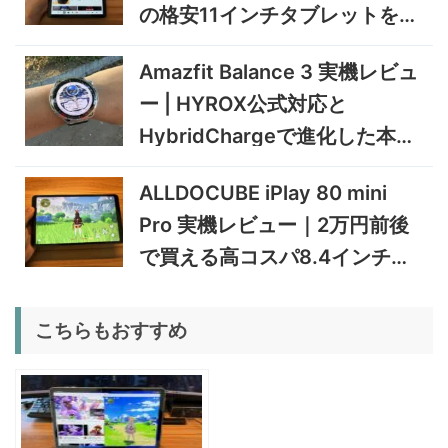
GEEKOM A9 MAX 2026 実
243,900円
の格安11インチタブレットを検
231,705
機レビュー | Ryzen AI 9 HX
円
証
470搭載の高性能ミニPCを
11/30まで
Amazfit Balance 3 実機レビュ
実機検証
5%オフ
ー | HYROX公式対応と
タブレット
TCL Note A1 NXTPAPER 実
92,980円
HybridChargeで進化した本格
88,331
機レビュー | 紙のような書き
円
心地と実用的なAI機能を検証
トレーニングウォッチ
12/31まで
ALLDOCUBE iPlay 80 mini
5%オフ
Pro 実機レビュー｜2万円前後
ポータブル冷
BougeRV CRD2 V2.0 実機
36,283円
蔵庫
34,469
レビュー｜キャスター付き2
円
で買える高コスパ8.4インチ
室独立49Lポータブル冷蔵庫
1/22まで
Androidタブレット
5%オフ
こちらもおすすめ
扇風機
BougeRV F02 実機レビュー
8,980円
8,531
| 最大7.5m/s・8Ahバッテリ
円
ー搭載のアウトドア扇風機
1/22まで
5%オフ
ポータブル冷