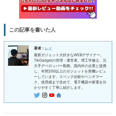
ダー
26,125
ー、文字起こし＆GPT-4o要
円
約機能搭載、超薄型のAIボイ
終了日未定
スレコーダー
5%オフ
ボイスレコー
『PLAUD NotePin』レビュ
27,500円
この記事を書いた人
ダー
26,125
ー！録音・文字起こし・要約
円
までこれ1台、超小型ウェア
終了日未定
ラブルAIボイスレコーダー
著者：
レイ
30%オフ
最新ガジェット大好きなWEBデザイナー。
『OpenRock S2』レビュ
9,980円
イヤホン
TikGadgetの管理・運営者。理工学修士。元
6,986
ー！超軽量オープンイヤー型
円
大手デベロッパー勤務。国内外の企業と提携
イヤホンの特徴・使い方・メ
終了日未定
し、年間200以上のガジェットを実機レビュ
リットデメリット徹底解説
ーしています。スペック比較やベンチマー
ク、使用感まで含めて、電子機器や家電を分
※価格・在庫は変動するため、最新情報は各記事でご確認ください。
かりやすく丁寧に紹介します。