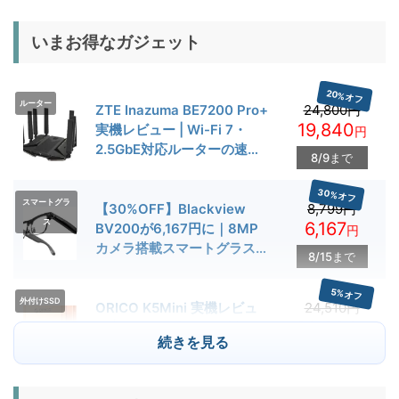
いまお得なガジェット
20%オフ
ルーター
ZTE Inazuma BE7200 Pro+
24,800円
19,840
実機レビュー | Wi-Fi 7・
円
2.5GbE対応ルーターの速度
8/9まで
とゲーム性能を検証
30%オフ
スマートグラ
【30%OFF】Blackview
8,799円
ス
6,167
BV200が6,167円に｜8MP
円
カメラ搭載スマートグラス用
8/15まで
クーポン配布中
5%オフ
外付けSSD
ORICO K5Mini 実機レビュ
24,510円
23,284
ー | スマホの容量不足対策に
円
続きを見る
便利な小型外付けSSD
8/22まで
29%オフ