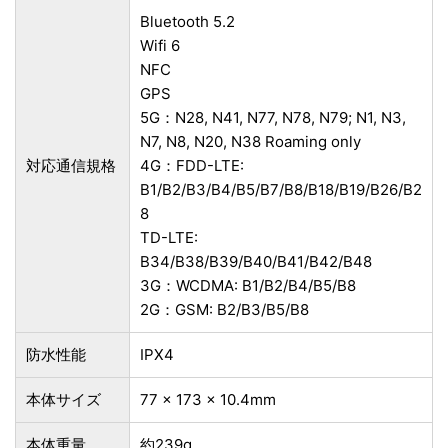
Bluetooth 5.2
Wifi 6
NFC
GPS
5G：N28, N41, N77, N78, N79; N1, N3,
N7, N8, N20, N38 Roaming only
対応通信規格
4G：FDD-LTE:
B1/B2/B3/B4/B5/B7/B8/B18/B19/B26/B2
8
TD-LTE:
B34/B38/B39/B40/B41/B42/B48
3G：WCDMA: B1/B2/B4/B5/B8
2G：GSM: B2/B3/B5/B8
防水性能
IPX4
本体サイズ
77 x 173 x 10.4mm
本体重量
約239g