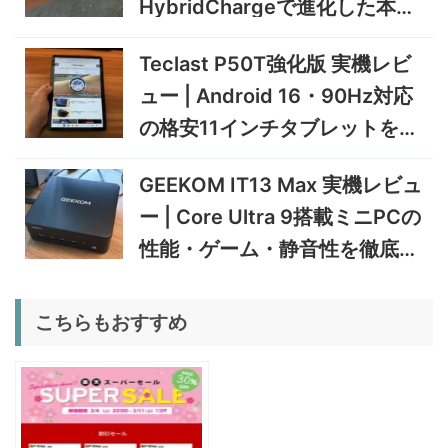
HybridChargeで進化した本格
231,705
機レビュー | Ryzen AI 9 HX
円
トレーニングウォッチ
470搭載の高性能ミニPCを
11/30まで
Teclast P50T強化版 実機レビ
実機検証
5%オフ
ュー | Android 16・90Hz対応
タブレット
TCL Note A1 NXTPAPER 実
92,980円
の格安11インチタブレットを検
88,331
機レビュー | 紙のような書き
円
心地と実用的なAI機能を検証
証
12/31まで
GEEKOM IT13 Max 実機レビュ
5%オフ
ー | Core Ultra 9搭載ミニPCの
ポータブル冷
BougeRV CRD2 V2.0 実機
36,283円
蔵庫
34,469
レビュー｜キャスター付き2
円
性能・ゲーム・静音性を徹底検
室独立49Lポータブル冷蔵庫
1/22まで
証
5%オフ
こちらもおすすめ
扇風機
BougeRV F02 実機レビュー
8,980円
8,531
| 最大7.5m/s・8Ahバッテリ
円
ー搭載のアウトドア扇風機
1/22まで
5%オフ
ポータブル冷
BougeRV CRX3 実機レビュ
27,183円