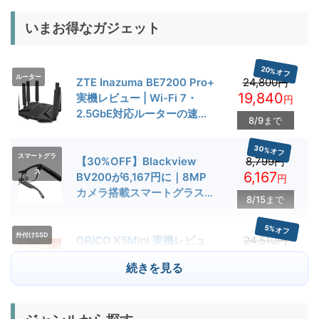
いまお得なガジェット
20%オフ
ルーター
ZTE Inazuma BE7200 Pro+
24,800円
19,840
実機レビュー | Wi-Fi 7・
円
2.5GbE対応ルーターの速度
8/9まで
とゲーム性能を検証
30%オフ
スマートグラ
【30%OFF】Blackview
8,799円
ス
6,167
BV200が6,167円に｜8MP
円
カメラ搭載スマートグラス用
8/15まで
クーポン配布中
5%オフ
外付けSSD
ORICO K5Mini 実機レビュ
24,510円
23,284
ー | スマホの容量不足対策に
円
続きを見る
便利な小型外付けSSD
8/22まで
29%オフ
キャンプライ