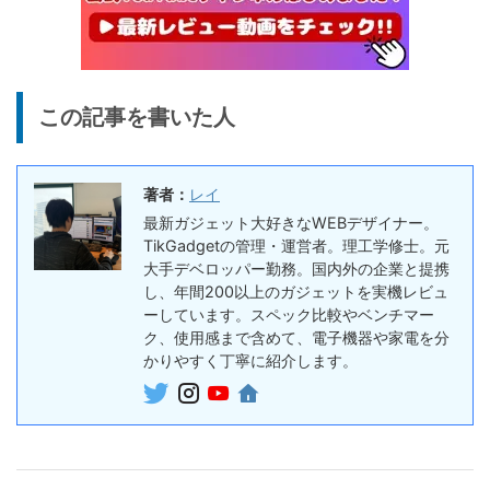
ダー
26,125
ー、文字起こし＆GPT-4o要
円
約機能搭載、超薄型のAIボイ
終了日未定
スレコーダー
5%オフ
ボイスレコー
『PLAUD NotePin』レビュ
27,500円
この記事を書いた人
ダー
26,125
ー！録音・文字起こし・要約
円
までこれ1台、超小型ウェア
終了日未定
ラブルAIボイスレコーダー
著者：
レイ
30%オフ
最新ガジェット大好きなWEBデザイナー。
『OpenRock S2』レビュ
9,980円
イヤホン
TikGadgetの管理・運営者。理工学修士。元
6,986
ー！超軽量オープンイヤー型
円
大手デベロッパー勤務。国内外の企業と提携
イヤホンの特徴・使い方・メ
終了日未定
し、年間200以上のガジェットを実機レビュ
リットデメリット徹底解説
ーしています。スペック比較やベンチマー
ク、使用感まで含めて、電子機器や家電を分
※価格・在庫は変動するため、最新情報は各記事でご確認ください。
かりやすく丁寧に紹介します。