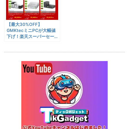
蔵庫
25,823
ー | －20℃冷凍対応・バッ
円
テリー駆動もできるポータブ
1/22まで
ル冷蔵庫
【最大30%OFF】
20%オフ
タブレット
FPD CP10-J1 実機レビュー
19,199円
GMKtecミニPCが大幅値
15,504
| 1万円台で買えるAndroid
下げ！楽天スーパーセール
円
（3/11まで）
16搭載10.1インチタブレット
終了日未定
25%オフ
イヤホン
『EarFun Air Pro 4』レビュ
9,990円
7,491
ー、Snapdragon Sound対
円
応の高コスパなワイヤレスイ
終了日未定
ヤホン
10%オフ
AI動画生成ツ
DomoAIレビュー | 画像から
86,595円
ール
77,936
AI動画生成！使い方・料金プ
円
ラン・割引まとめ
終了日未定
5%オフ
ボイスレコー
『PLAUD NOTE』レビュ
27,500円