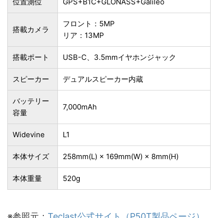
位置測位
GPS+B1C+GLONASS+Galileo
フロント：5MP
搭載カメラ
リア：13MP
搭載ポート
USB-C、3.5mmイヤホンジャック
スピーカー
デュアルスピーカー内蔵
バッテリー
7,000mAh
容量
Widevine
L1
本体サイズ
258mm(L) × 169mm(W) × 8mm(H)
本体重量
520g
※参照元：
Teclast公式サイト（P50T製品ページ）