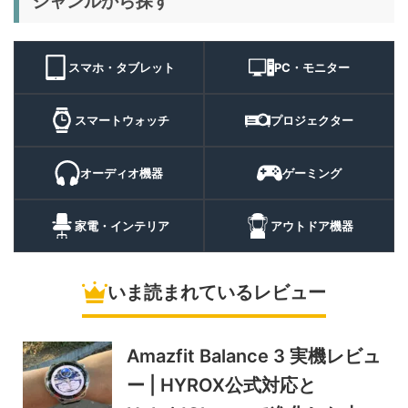
ジャンルから探す
BougeRV T1 キャンプライ
15,980円
ト
11,384
ト 実機レビュー | 最大
円
3000lm・最長102時間の多
9/1まで
機能キャンプライトを徹底検
スマホ・タブレット
PC・モニター
証
10%オフ
スマートウォ
FOSMET QS40 第3世代 実
10,980円
ッチ
9,882
スマートウォッチ
プロジェクター
機レビュー | 1万円前後で通
円
話・AI機能まで使える高コス
9/6まで
パスマートウォッチ
オーディオ機器
ゲーミング
20%オフ
ポータブル冷
BougeRV CRH20 実機レビ
43,499円
蔵庫
35,131
ュー | バッテリー対応で車中
円
家電・インテリア
アウトドア機器
泊にも使いやすいポータブル
10/9まで
冷蔵庫
いま読まれているレビュー
5%オフ
ソーラーパネ
BougeRV Arch Pro 200W
39,580円
ル
37,601
実機レビュー | 曲がる・軽
円
い・車載しやすい200Wソー
Amazfit Balance 3 実機レビュ
11/8まで
ラーパネル
ー | HYROX公式対応と
5%オフ
ミニPC
GEEKOM A9 MAX 2026 実
243,900円