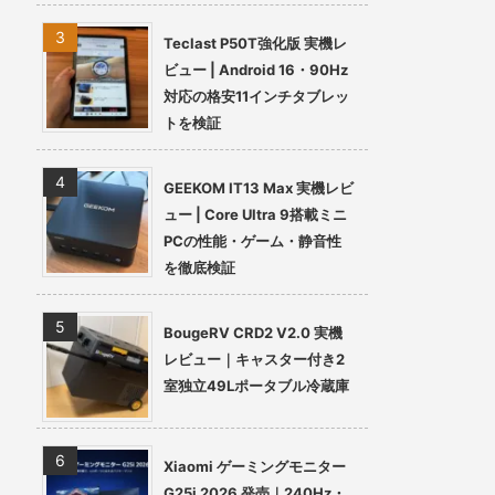
Teclast P50T強化版 実機レ
ビュー | Android 16・90Hz
対応の格安11インチタブレッ
トを検証
GEEKOM IT13 Max 実機レビ
ュー | Core Ultra 9搭載ミニ
PCの性能・ゲーム・静音性
を徹底検証
BougeRV CRD2 V2.0 実機
レビュー｜キャスター付き2
室独立49Lポータブル冷蔵庫
Xiaomi ゲーミングモニター
G25i 2026 発売｜240Hz・