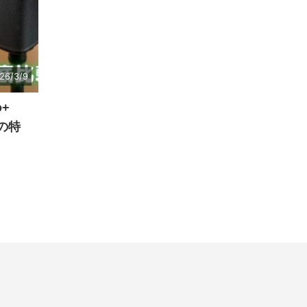
26/3/9
+
oの特