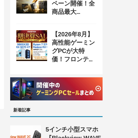
ペーン開催！全
商品最大
70%OFF＆豪華
購入特典、8月
【2026年8月】
31日まで
高性能ゲーミン
グPCが大特
価！フロンティ
ア『半期決算
SALE 奥義』開
催、セール情報
まとめ
新着記事
5インチ小型スマホ