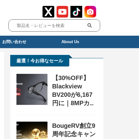
お問い合わせ
About Us
厳選！今お得なセール
【30%OFF】
Blackview
BV200が6,167
円に｜8MPカメ
ラ搭載スマート
グラス用クーポ
BougeRV創立9
ン配布中
周年記念キャン