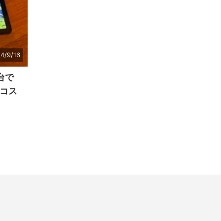
4/9/16
円台で
高コス