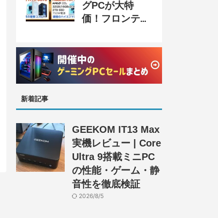
グPCが大特
価！フロンティ
ア『半期決算
SALE』開催、
セール情報まと
め
新着記事
GEEKOM IT13 Max
実機レビュー | Core
Ultra 9搭載ミニPC
の性能・ゲーム・静
音性を徹底検証
2026/8/5