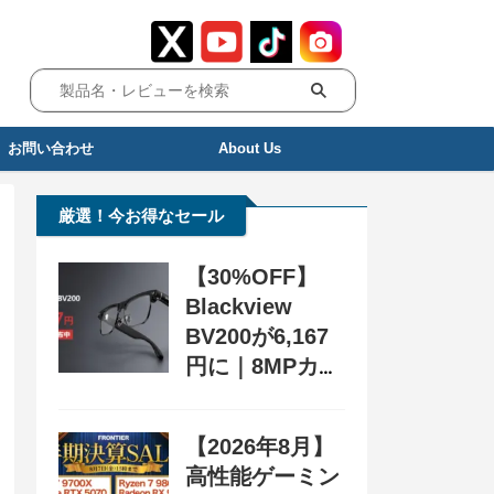
お問い合わせ
About Us
厳選！今お得なセール
【30%OFF】
Blackview
BV200が6,167
円に｜8MPカメ
ラ搭載スマート
グラス用クーポ
【2026年8月】
ン配布中
高性能ゲーミン