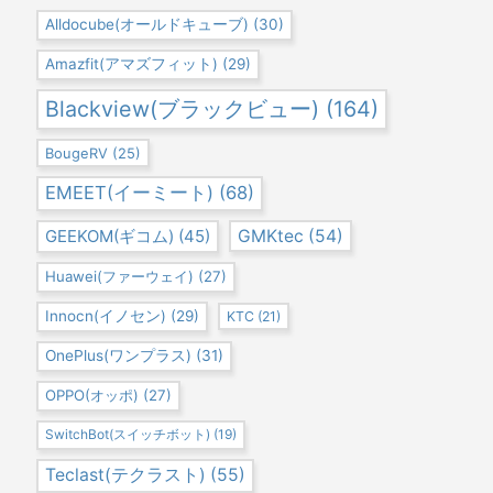
Alldocube(オールドキューブ)
(30)
Amazfit(アマズフィット)
(29)
Blackview(ブラックビュー)
(164)
BougeRV
(25)
EMEET(イーミート)
(68)
GEEKOM(ギコム)
(45)
GMKtec
(54)
Huawei(ファーウェイ)
(27)
Innocn(イノセン)
(29)
KTC
(21)
OnePlus(ワンプラス)
(31)
OPPO(オッポ)
(27)
SwitchBot(スイッチボット)
(19)
Teclast(テクラスト)
(55)